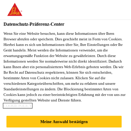
You are accessing "Sika Schweiz AG", it seems you are
accessing it from "Vereinigte Staaten". We have a dedicated
website for your country.
Datenschutz-Präferenz-Center
TO
Wenn Sie eine Website besuchen, kann diese Informationen über Ihren
STAY ON THE SIKA
SELECT A
Browser abrufen oder speichern. Dies geschieht meist in Form von Cookies.
SIKA
SCHWEIZ AG WEBSITE
COUNTRY
Hierbei kann es sich um Informationen über Sie, Ihre Einstellungen oder Ihr
USA
Gerät handeln. Meist werden die Informationen verwendet, um die
erwartungsgemäße Funktion der Website zu gewährleisten. Durch diese
Informationen werden Sie normalerweise nicht direkt identifiziert. Dadurch
Sika Schweiz AG
kann Ihnen aber ein personalisierteres Web-Erlebnis geboten werden. Da wir
Ihr Recht auf Datenschutz respektieren, können Sie sich entscheiden,
bestimmte Arten von Cookies nicht zulassen. Klicken Sie auf die
verschiedenen Kategorieüberschriften, um mehr zu erfahren und unsere
Standardeinstellungen zu ändern. Die Blockierung bestimmter Arten von
BAUKÖRPERANSC
Cookies kann jedoch zu einer beeinträchtigten Erfahrung mit der von uns zur
Verfügung gestellten Website und Dienste führen.
COOKIE POLICY
HLUSS AM
Meine Auswahl bestätigen
FENSTER