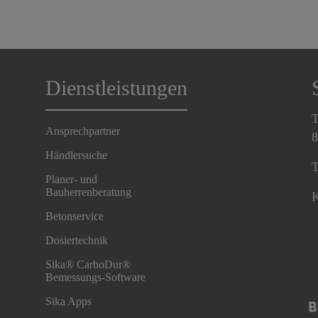
Dienstleistungen
T
Ansprechpartner
8
Händlersuche
T
Planer- und
Bauherrenberatung
K
Betonservice
Dosiertechnik
Sika® CarboDur®
Bemessungs-Software
Sika Apps