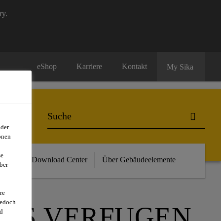
ry.
eShop
Karriere
Kontakt
My Sika
oder
onen
se
vents
Download Center
Über Gebäudeelemente
ber
re
jedoch
SES VERFUGEN
d