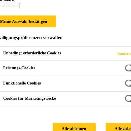
IE POLICY
Meine Auswahl bestätigen
stungsverglasung
illigungspräferenzen verwalten
Unbedingt erforderliche Cookies
Immer a
Leistungs-Cookies
ementöses Verfugen kein
Funktionelle Cookies
Glasbrüstungen?
Cookies für Marketingzwecke
auf Zementbasis für die Außenverglasung ist gängige Praxi
Risiken, die hier unbedingt beachtet werden müssen:
Alle ablehnen
Alle zula