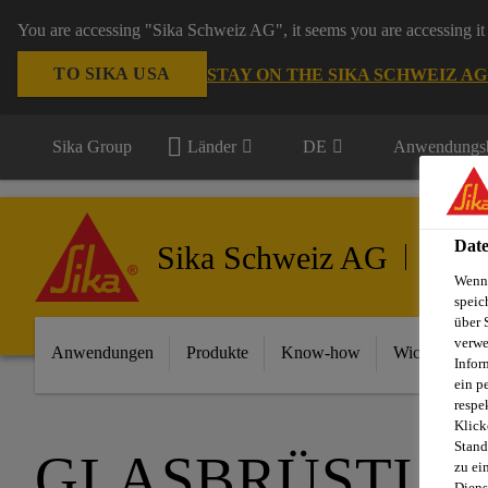
You are accessing "Sika Schweiz AG", it seems you are accessing it 
TO SIKA USA
STAY ON THE SIKA SCHWEIZ A
Sika Group
Länder
DE
Anwendungsb
Date
Sika Schweiz AG
Gebäud
Wenn 
speic
über 
verwe
Anwendungen
Produkte
Know-how
Wichtigste In
Infor
ein p
respe
Klick
Stand
GLASBRÜSTUN
zu ei
Diens