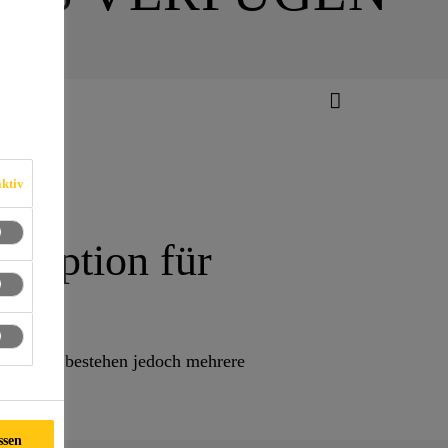
ktiv
e Option für
s. Dabei bestehen jedoch mehrere
ssen