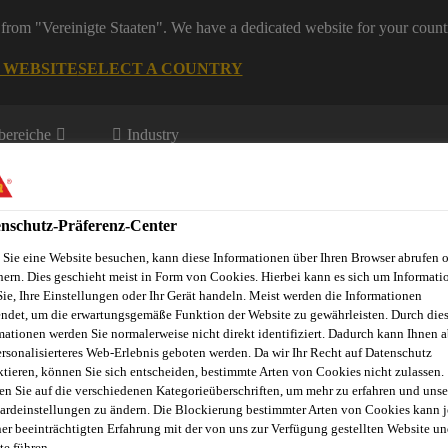
from "Vereinigte Staaten". We have a dedicated website for your count
G WEBSITE
SELECT A COUNTRY
ereiche
Industry
nschutz-Präferenz-Center
eelemente
Sie eine Website besuchen, kann diese Informationen über Ihren Browser abrufen 
hern. Dies geschieht meist in Form von Cookies. Hierbei kann es sich um Informati
Sie, Ihre Einstellungen oder Ihr Gerät handeln. Meist werden die Informationen
ndet, um die erwartungsgemäße Funktion der Website zu gewährleisten. Durch die
novationen
Fugenkalkulator
Referenzobjekte
Service
E
mationen werden Sie normalerweise nicht direkt identifiziert. Dadurch kann Ihnen a
ersonalisierteres Web-Erlebnis geboten werden. Da wir Ihr Recht auf Datenschutz
ktieren, können Sie sich entscheiden, bestimmte Arten von Cookies nicht zulassen.
en Sie auf die verschiedenen Kategorieüberschriften, um mehr zu erfahren und unse
ardeinstellungen zu ändern. Die Blockierung bestimmter Arten von Cookies kann 
GEN - ZEMENTÖ
ner beeinträchtigten Erfahrung mit der von uns zur Verfügung gestellten Website un
te führen.