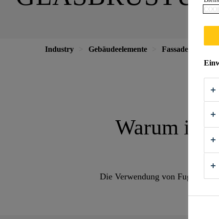
COOK
Industry
Gebäudeelemente
Fassaden
Brü
Einw
Warum ist z
Die Verwendung von Fugenmassen 