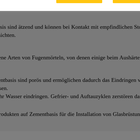
 bedenken:
is sind ätzend und können bei Kontakt mit empfindlichen Sto
ichten.
dene Arten von Fugenmörteln, von denen einige beim Aushärte
tbasis sind porös und ermöglichen dadurch das Eindringen v
sen.
r Wasser eindringen. Gefrier- und Auftauzyklen zerstören dam
rodukten auf Zementbasis für die Installation von Glasbrüstu