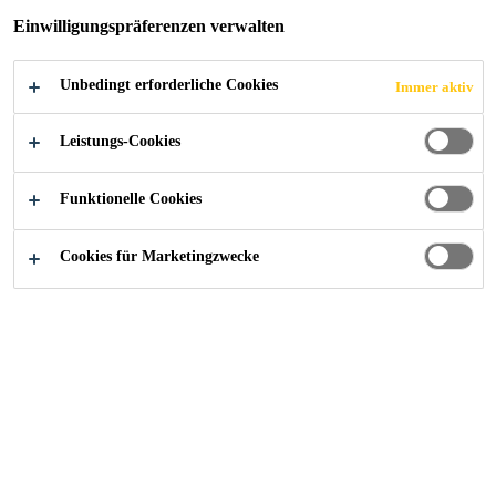
Einwilligungspräferenzen verwalten
Unbedingt erforderliche Cookies
Immer aktiv
Industry
...
Brüstungsverglasung
Leistungs-Cookies
Funktionelle Cookies
SikaGlaze® GG: Die Einbaulösung für
Cookies für Marketingzwecke
Glasbalustraden wird für
Totalsichtverglasungen und Glasbalustraden
verwendet, um sie in den Tragrahmen
einzubetten und so eine rahmenlose
Installation der Glasscheibe zu ermöglichen.