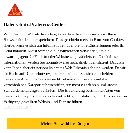
You are accessing "Sika Schweiz AG", it seems you are
accessing it from "Vereinigte Staaten". We have a dedicated
website for your country.
Datenschutz-Präferenz-Center
TO
Wenn Sie eine Website besuchen, kann diese Informationen über Ihren
STAY ON THE SIKA
SELECT A
Browser abrufen oder speichern. Dies geschieht meist in Form von Cookies.
SIKA
SCHWEIZ AG WEBSITE
COUNTRY
Hierbei kann es sich um Informationen über Sie, Ihre Einstellungen oder Ihr
USA
Gerät handeln. Meist werden die Informationen verwendet, um die
erwartungsgemäße Funktion der Website zu gewährleisten. Durch diese
Informationen werden Sie normalerweise nicht direkt identifiziert. Dadurch
Sika Schweiz AG
kann Ihnen aber ein personalisierteres Web-Erlebnis geboten werden. Da wir
Ihr Recht auf Datenschutz respektieren, können Sie sich entscheiden,
bestimmte Arten von Cookies nicht zulassen. Klicken Sie auf die
verschiedenen Kategorieüberschriften, um mehr zu erfahren und unsere
Standardeinstellungen zu ändern. Die Blockierung bestimmter Arten von
Cookies kann jedoch zu einer beeinträchtigten Erfahrung mit der von uns zur
Verfügung gestellten Website und Dienste führen.
BRÜSTUNGSVE
COOKIE POLICY
RGLASUNG
Meine Auswahl bestätigen