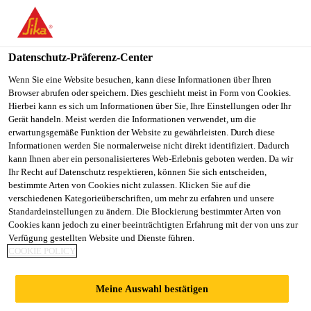
You are accessing "Sika Schweiz AG", it seems you are
accessing it from "Vereinigte Staaten". We have a dedicated
website for your country.
Datenschutz-Präferenz-Center
TO
Wenn Sie eine Website besuchen, kann diese Informationen über Ihren
STAY ON THE SIKA
SELECT A
Browser abrufen oder speichern. Dies geschieht meist in Form von Cookies.
SIKA
SCHWEIZ AG WEBSITE
COUNTRY
Hierbei kann es sich um Informationen über Sie, Ihre Einstellungen oder Ihr
USA
Gerät handeln. Meist werden die Informationen verwendet, um die
erwartungsgemäße Funktion der Website zu gewährleisten. Durch diese
Informationen werden Sie normalerweise nicht direkt identifiziert. Dadurch
Sika Schweiz AG
kann Ihnen aber ein personalisierteres Web-Erlebnis geboten werden. Da wir
Ihr Recht auf Datenschutz respektieren, können Sie sich entscheiden,
bestimmte Arten von Cookies nicht zulassen. Klicken Sie auf die
verschiedenen Kategorieüberschriften, um mehr zu erfahren und unsere
Standardeinstellungen zu ändern. Die Blockierung bestimmter Arten von
SMM
Cookies kann jedoch zu einer beeinträchtigten Erfahrung mit der von uns zur
Verfügung gestellten Website und Dienste führen.
COOKIE POLICY
Meine Auswahl bestätigen