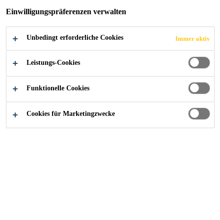
Einwilligungspräferenzen verwalten
Unbedingt erforderliche Cookies
Immer aktiv
Industry
Events
SMM
Leistungs-Cookies
Funktionelle Cookies
08/09/2020 - 11/09/2020
HAMBURG, GERMANY
Cookies für Marketingzwecke
The world’s #1 event for the maritime industry
Kontaktieren Sie uns!