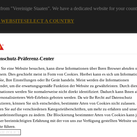
from "Vereinigte Staaten". We have a dedicated website for your count
G WEBSITE
SELECT A COUNTRY
ereiche
Industry
nschutz-Präferenz-Center
Sie eine Website besuchen, kann diese Informationen über Ihren Browser abrufen 
y Anwendungsbereiche
hern. Dies geschieht meist in Form von Cookies. Hierbei kann es sich um Informati
Sie, Ihre Einstellungen oder Ihr Gerät handeln. Meist werden die Informationen
ndet, um die erwartungsgemäße Funktion der Website zu gewährleisten. Durch die
mationen werden Sie normalerweise nicht direkt identifiziert. Dadurch kann Ihnen a
ersonalisierteres Web-Erlebnis geboten werden. Da wir Ihr Recht auf Datenschutz
nnovation
Service
Industrie News
Download Center
Üb
ktieren, können Sie sich entscheiden, bestimmte Arten von Cookies nicht zulassen.
en Sie auf die verschiedenen Kategorieüberschriften, um mehr zu erfahren und unse
ardeinstellungen zu ändern. Die Blockierung bestimmter Arten von Cookies kann 
ner beeinträchtigten Erfahrung mit der von uns zur Verfügung gestellten Website un
te führen.
IE POLICY