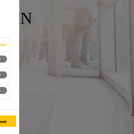
GEN
ktiv
ssen