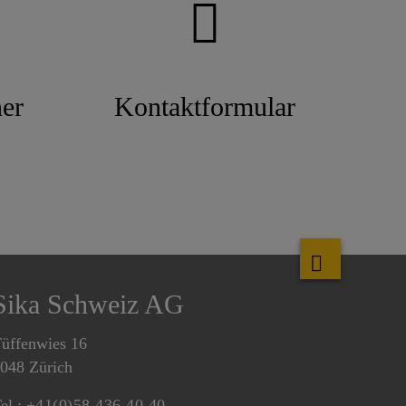
er
Kontaktformular
Sika Schweiz AG
üffenwies 16
048 Zürich
el.:
+41(0)58 436 40 40