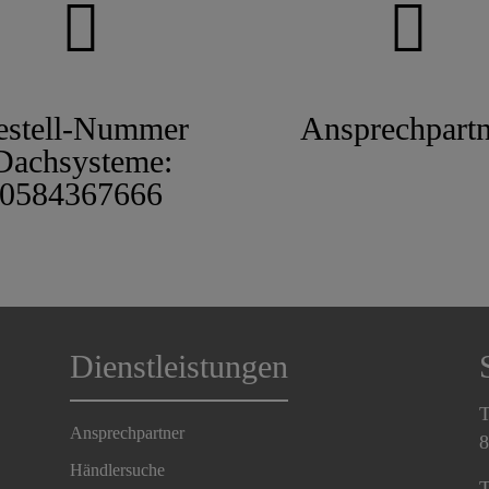
estell-Nummer
Ansprechpartn
Dachsysteme:
0584367666
Dienstleistungen
T
Ansprechpartner
8
Händlersuche
T