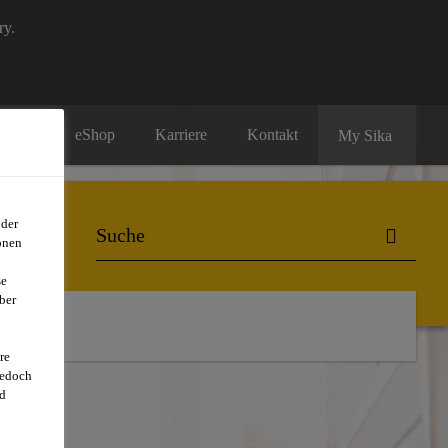
ry.
eShop
Karriere
Kontakt
My Sika
oder
onen
se
ber
er uns
re
jedoch
d