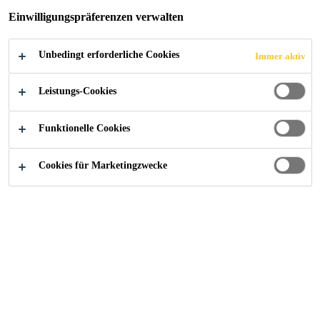
Einwilligungspräferenzen verwalten
Unbedingt erforderliche Cookies
Immer aktiv
Industry
Events
Glasstec
Leistungs-Cookies
Funktionelle Cookies
20/10/2020 - 23/10/2020
DÜSSELDORF, GERMANY
Cookies für Marketingzwecke
Discover the world of glass
Kontaktieren Sie uns!