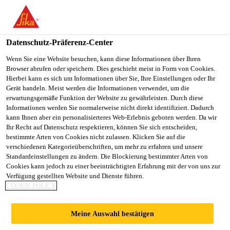
You are accessing "Sika Schweiz AG", it seems you are
accessing it from "Vereinigte Staaten". We have a dedicated
website for your country.
Datenschutz-Präferenz-Center
TO
Wenn Sie eine Website besuchen, kann diese Informationen über Ihren
STAY ON THE SIKA
SELECT A
Browser abrufen oder speichern. Dies geschieht meist in Form von Cookies.
SIKA
SCHWEIZ AG WEBSITE
COUNTRY
Hierbei kann es sich um Informationen über Sie, Ihre Einstellungen oder Ihr
USA
Gerät handeln. Meist werden die Informationen verwendet, um die
erwartungsgemäße Funktion der Website zu gewährleisten. Durch diese
Informationen werden Sie normalerweise nicht direkt identifiziert. Dadurch
Sika Schweiz AG
kann Ihnen aber ein personalisierteres Web-Erlebnis geboten werden. Da wir
Ihr Recht auf Datenschutz respektieren, können Sie sich entscheiden,
bestimmte Arten von Cookies nicht zulassen. Klicken Sie auf die
verschiedenen Kategorieüberschriften, um mehr zu erfahren und unsere
Standardeinstellungen zu ändern. Die Blockierung bestimmter Arten von
GLASSTEC
Cookies kann jedoch zu einer beeinträchtigten Erfahrung mit der von uns zur
Verfügung gestellten Website und Dienste führen.
COOKIE POLICY
Meine Auswahl bestätigen