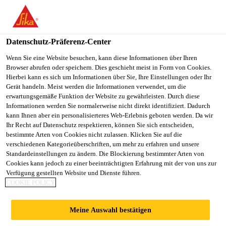
You are accessing "Sika Schweiz AG", it seems you are
accessing it from "Vereinigte Staaten". We have a dedicated
website for your country.
Datenschutz-Präferenz-Center
TO
Wenn Sie eine Website besuchen, kann diese Informationen über Ihren
STAY ON THE SIKA
SELECT A
Browser abrufen oder speichern. Dies geschieht meist in Form von Cookies.
SIKA
SCHWEIZ AG WEBSITE
COUNTRY
Hierbei kann es sich um Informationen über Sie, Ihre Einstellungen oder Ihr
USA
Gerät handeln. Meist werden die Informationen verwendet, um die
erwartungsgemäße Funktion der Website zu gewährleisten. Durch diese
Informationen werden Sie normalerweise nicht direkt identifiziert. Dadurch
Sika Schweiz AG
kann Ihnen aber ein personalisierteres Web-Erlebnis geboten werden. Da wir
Ihr Recht auf Datenschutz respektieren, können Sie sich entscheiden,
bestimmte Arten von Cookies nicht zulassen. Klicken Sie auf die
verschiedenen Kategorieüberschriften, um mehr zu erfahren und unsere
Standardeinstellungen zu ändern. Die Blockierung bestimmter Arten von
Cookies kann jedoch zu einer beeinträchtigten Erfahrung mit der von uns zur
Verfügung gestellten Website und Dienste führen.
DOSIERTECHNI
COOKIE POLICY
K
Meine Auswahl bestätigen