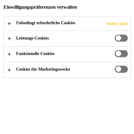
Einwilligungspräferenzen verwalten
Unbedingt erforderliche Cookies
Immer aktiv
Dienstleistungen
Dosiertechnik
Leistungs-Cookies
Funktionelle Cookies
Cookies für Marketingzwecke
Sika-Dosiertechnik
Dienstleistungen
Beratung, Planung, Entwicklung und Installation von
Dosieranlagesystemen für Betonzusatzmittel in
Betonwerken oder auf Baustellenanlagen
Störungsbehebung, Wartung und Eichung dieser
Zusatzmitteldosieranlagen