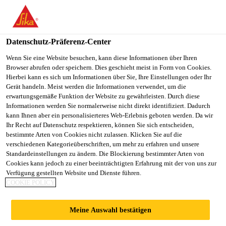
You are accessing "Sika Schweiz AG", it seems you are
accessing it from "Vereinigte Staaten". We have a dedicated
website for your country.
Datenschutz-Präferenz-Center
Construction
...
Sika® PowerCure Dispenser
TO
Wenn Sie eine Website besuchen, kann diese Informationen über Ihren
STAY ON THE SIKA
SELECT A
Browser abrufen oder speichern. Dies geschieht meist in Form von Cookies.
SIKA
SCHWEIZ AG WEBSITE
COUNTRY
Hierbei kann es sich um Informationen über Sie, Ihre Einstellungen oder Ihr
USA
Gerät handeln. Meist werden die Informationen verwendet, um die
erwartungsgemäße Funktion der Website zu gewährleisten. Durch diese
Informationen werden Sie normalerweise nicht direkt identifiziert. Dadurch
Sika® PowerCure
Sika Schweiz AG
kann Ihnen aber ein personalisierteres Web-Erlebnis geboten werden. Da wir
Ihr Recht auf Datenschutz respektieren, können Sie sich entscheiden,
bestimmte Arten von Cookies nicht zulassen. Klicken Sie auf die
Dispenser
verschiedenen Kategorieüberschriften, um mehr zu erfahren und unsere
Standardeinstellungen zu ändern. Die Blockierung bestimmter Arten von
Cookies kann jedoch zu einer beeinträchtigten Erfahrung mit der von uns zur
Klebstoffdispenser für Sika® PowerCure Kleb- und
Verfügung gestellten Website und Dienste führen.
Dichtstoffe.
COOKIE POLICY
Meine Auswahl bestätigen
Einfache und sichere Beladung