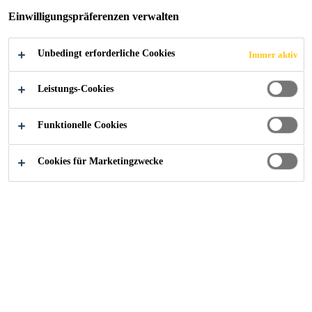
Variable, durchknopfgesteuerte
Einwilligungspräferenzen verwalten
Auftragsgeschwindigkeit
Verhindert das Nachlaufen des Klebstoffs
Unbedingt erforderliche Cookies
Immer aktiv
Leistungs-Cookies
Funktionelle Cookies
Cookies für Marketingzwecke