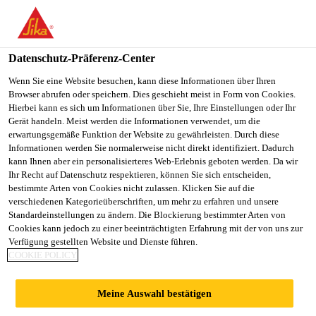
You are accessing "Sika Schweiz AG", it seems you are
accessing it from "Vereinigte Staaten". We have a dedicated
website for your country.
Datenschutz-Präferenz-Center
Construction
...
SikaShield® AL-E 3 sk/Safeguard
TO
Wenn Sie eine Website besuchen, kann diese Informationen über Ihren
STAY ON THE SIKA
SELECT A
Browser abrufen oder speichern. Dies geschieht meist in Form von Cookies.
SIKA
SCHWEIZ AG WEBSITE
COUNTRY
Hierbei kann es sich um Informationen über Sie, Ihre Einstellungen oder Ihr
USA
Gerät handeln. Meist werden die Informationen verwendet, um die
erwartungsgemäße Funktion der Website zu gewährleisten. Durch diese
Informationen werden Sie normalerweise nicht direkt identifiziert. Dadurch
SikaShield® AL-E
Sika Schweiz AG
kann Ihnen aber ein personalisierteres Web-Erlebnis geboten werden. Da wir
Ihr Recht auf Datenschutz respektieren, können Sie sich entscheiden,
bestimmte Arten von Cookies nicht zulassen. Klicken Sie auf die
3 sk/Safeguard
verschiedenen Kategorieüberschriften, um mehr zu erfahren und unsere
Standardeinstellungen zu ändern. Die Blockierung bestimmter Arten von
Cookies kann jedoch zu einer beeinträchtigten Erfahrung mit der von uns zur
Selbstklebe-Elastomerbitumen-
Verfügung gestellten Website und Dienste führen.
COOKIE POLICY
Dampfsperrbahn mit Sicherheitsnaht auf
Trapezblech- und Holzuntergründen
Meine Auswahl bestätigen
Kaltselbstklebe-Elastomerbitumen-Dampfsperrbahn