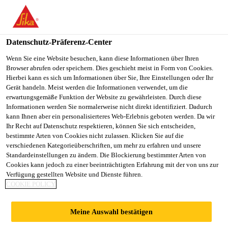
You are accessing "Sika Schweiz AG", it seems you are
accessing it from "Vereinigte Staaten". We have a dedicated
website for your country.
Datenschutz-Präferenz-Center
TO
Wenn Sie eine Website besuchen, kann diese Informationen über Ihren
STAY ON THE SIKA
SELECT A
Browser abrufen oder speichern. Dies geschieht meist in Form von Cookies.
SIKA
SCHWEIZ AG WEBSITE
COUNTRY
Hierbei kann es sich um Informationen über Sie, Ihre Einstellungen oder Ihr
USA
Gerät handeln. Meist werden die Informationen verwendet, um die
erwartungsgemäße Funktion der Website zu gewährleisten. Durch diese
Informationen werden Sie normalerweise nicht direkt identifiziert. Dadurch
Sika Schweiz AG
kann Ihnen aber ein personalisierteres Web-Erlebnis geboten werden. Da wir
Ihr Recht auf Datenschutz respektieren, können Sie sich entscheiden,
bestimmte Arten von Cookies nicht zulassen. Klicken Sie auf die
verschiedenen Kategorieüberschriften, um mehr zu erfahren und unsere
Standardeinstellungen zu ändern. Die Blockierung bestimmter Arten von
LINDENPARK,
Cookies kann jedoch zu einer beeinträchtigten Erfahrung mit der von uns zur
Verfügung gestellten Website und Dienste führen.
COOKIE POLICY
MAIENFELD
Meine Auswahl bestätigen