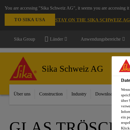
You are accessing "Sika Schweiz AG", it seems you are accessing it 
TO SIKA USA
STAY ON THE SIKA SCHWEIZ A
Sika Group
Länder
Anwendungsbereiche
Sika Schweiz AG
Date
Wenn 
Über uns
Construction
Industry
Download Center
speic
über 
verwe
Infor
ein p
GLAS TRÖSCH,
respe
Klick