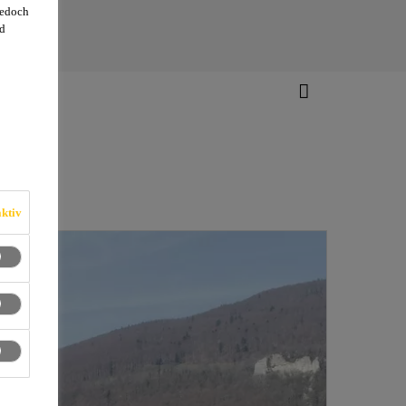
jedoch
d
ktiv