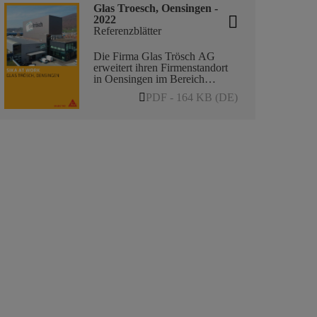
Glas Troesch, Oensingen -
2022
Referenzblätter
Die Firma Glas Trösch AG
erweitert ihren Firmenstandort
in Oensingen im Bereich
Autoverglasung und hat in
PDF - 164 KB (DE)
diesem Zusammenhang einen
Neubau realisiert. Oensingen ist
ein zentraler und gut
erreichbarer Standort, welcher
über die Autobahn sehr gut mit
dem Industriegebiet erschlossen
ist. Mit dem Neubau liegt der
Fokus auf der Fertigung sowie
einem Hochregallager. Im
neuen Gebäude befindet sich
auch ein
Kundenschulungscenter, wo
Glas Trösch kundenspezifische
Schulungen und Vorführungen
anbietet.