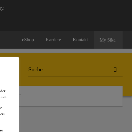
ry.
eShop
Karriere
Kontakt
My Sika
oder
Kontakt
onen
se
ber
re