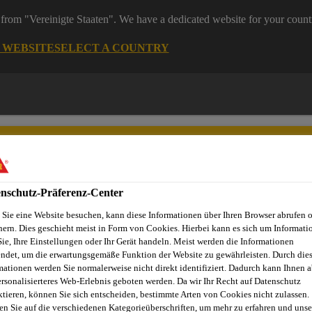
from "Vereinigte Staaten". We have a dedicated website for your count
G WEBSITE
SELECT A COUNTRY
nschutz-Präferenz-Center
Sie eine Website besuchen, kann diese Informationen über Ihren Browser abrufen 
Dienstleistungen
News
Sika Brands
Ansprechpartner
hern. Dies geschieht meist in Form von Cookies. Hierbei kann es sich um Informati
Sie, Ihre Einstellungen oder Ihr Gerät handeln. Meist werden die Informationen
ndet, um die erwartungsgemäße Funktion der Website zu gewährleisten. Durch die
mationen werden Sie normalerweise nicht direkt identifiziert. Dadurch kann Ihnen a
ersonalisierteres Web-Erlebnis geboten werden. Da wir Ihr Recht auf Datenschutz
 OENSINGEN
ktieren, können Sie sich entscheiden, bestimmte Arten von Cookies nicht zulassen.
en Sie auf die verschiedenen Kategorieüberschriften, um mehr zu erfahren und unse