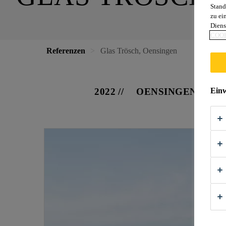
Stand
zu ei
Diens
COOK
Referenzen
Glas Trösch, Oensingen
2022
OENSINGEN
Einw