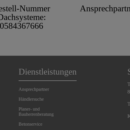
estell-Nummer
Ansprechpartn
Dachsysteme:
0584367666
Dienstleistungen
T
Ansprechpartner
8
Händlersuche
T
Planer- und
Bauherrenberatung
K
Betonservice