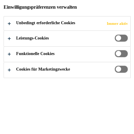
Einwilligungspräferenzen verwalten
SIKA AG
Unbedingt erforderliche Cookies
Immer aktiv
Leistungs-Cookies
News
...
Ordentliche Generalversammlung 2023 der Si
Funktionelle Cookies
Cookies für Marketingzwecke
24/02/2023
▪ 28. März 2023 als Termin der ordentlichen
Generalversammlung bestätigt
▪ Alle bisherigen Verwaltungsräte stellen sich
zur Wiederwahl