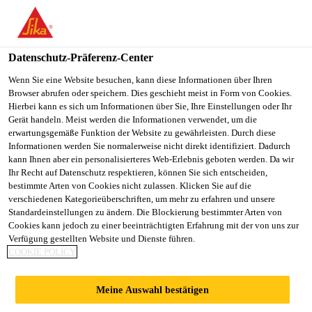
You are accessing "Sika Schweiz AG", it seems you are
accessing it from "Vereinigte Staaten". We have a dedicated
website for your country.
Datenschutz-Präferenz-Center
TO
Wenn Sie eine Website besuchen, kann diese Informationen über Ihren
STAY ON THE SIKA
SELECT A
Browser abrufen oder speichern. Dies geschieht meist in Form von Cookies.
SIKA
SCHWEIZ AG WEBSITE
COUNTRY
Hierbei kann es sich um Informationen über Sie, Ihre Einstellungen oder Ihr
USA
Gerät handeln. Meist werden die Informationen verwendet, um die
erwartungsgemäße Funktion der Website zu gewährleisten. Durch diese
Informationen werden Sie normalerweise nicht direkt identifiziert. Dadurch
Sika Schweiz AG
kann Ihnen aber ein personalisierteres Web-Erlebnis geboten werden. Da wir
Ihr Recht auf Datenschutz respektieren, können Sie sich entscheiden,
bestimmte Arten von Cookies nicht zulassen. Klicken Sie auf die
verschiedenen Kategorieüberschriften, um mehr zu erfahren und unsere
Standardeinstellungen zu ändern. Die Blockierung bestimmter Arten von
ORDENTLICHE
Cookies kann jedoch zu einer beeinträchtigten Erfahrung mit der von uns zur
Verfügung gestellten Website und Dienste führen.
COOKIE POLICY
GENERALVERSAM
Meine Auswahl bestätigen
MLUNG 2023 DER