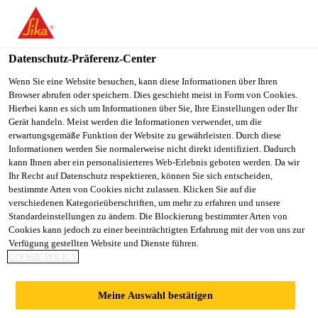
You are accessing "Sika Schweiz AG", it seems you are
accessing it from "Vereinigte Staaten". We have a dedicated
website for your country.
Datenschutz-Präferenz-Center
TO
Wenn Sie eine Website besuchen, kann diese Informationen über Ihren
STAY ON THE SIKA
SELECT A
Browser abrufen oder speichern. Dies geschieht meist in Form von Cookies.
SIKA
SCHWEIZ AG WEBSITE
COUNTRY
Hierbei kann es sich um Informationen über Sie, Ihre Einstellungen oder Ihr
USA
Gerät handeln. Meist werden die Informationen verwendet, um die
erwartungsgemäße Funktion der Website zu gewährleisten. Durch diese
Informationen werden Sie normalerweise nicht direkt identifiziert. Dadurch
Sika Schweiz AG
kann Ihnen aber ein personalisierteres Web-Erlebnis geboten werden. Da wir
Ihr Recht auf Datenschutz respektieren, können Sie sich entscheiden,
bestimmte Arten von Cookies nicht zulassen. Klicken Sie auf die
verschiedenen Kategorieüberschriften, um mehr zu erfahren und unsere
Standardeinstellungen zu ändern. Die Blockierung bestimmter Arten von
SIKA VERKAUFT
Cookies kann jedoch zu einer beeinträchtigten Erfahrung mit der von uns zur
Verfügung gestellten Website und Dienste führen.
COOKIE POLICY
GESCHÄFT MIT
Meine Auswahl bestätigen
SPRITZBETONMAS