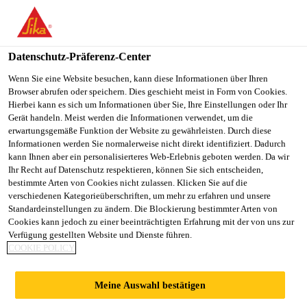
You are accessing "Sika Schweiz AG", it seems you are
accessing it from "Vereinigte Staaten". We have a dedicated
website for your country.
Datenschutz-Präferenz-Center
TO
Wenn Sie eine Website besuchen, kann diese Informationen über Ihren
STAY ON THE SIKA
SELECT A
Browser abrufen oder speichern. Dies geschieht meist in Form von Cookies.
SIKA
SCHWEIZ AG WEBSITE
COUNTRY
Hierbei kann es sich um Informationen über Sie, Ihre Einstellungen oder Ihr
USA
Gerät handeln. Meist werden die Informationen verwendet, um die
erwartungsgemäße Funktion der Website zu gewährleisten. Durch diese
Informationen werden Sie normalerweise nicht direkt identifiziert. Dadurch
Sika Schweiz AG
kann Ihnen aber ein personalisierteres Web-Erlebnis geboten werden. Da wir
Ihr Recht auf Datenschutz respektieren, können Sie sich entscheiden,
bestimmte Arten von Cookies nicht zulassen. Klicken Sie auf die
verschiedenen Kategorieüberschriften, um mehr zu erfahren und unsere
Standardeinstellungen zu ändern. Die Blockierung bestimmter Arten von
SIKA EINBLICKE
Cookies kann jedoch zu einer beeinträchtigten Erfahrung mit der von uns zur
Verfügung gestellten Website und Dienste führen.
COOKIE POLICY
VIDEOS
Meine Auswahl bestätigen