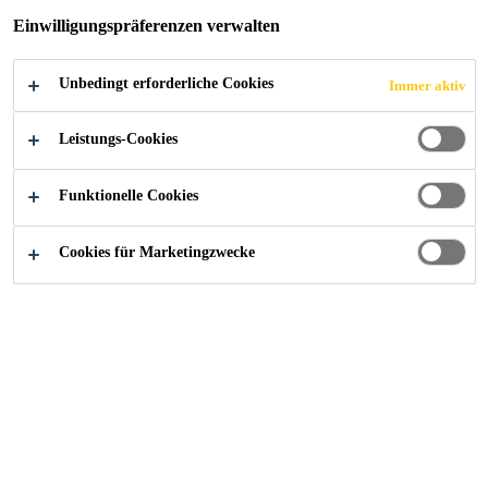
Einwilligungspräferenzen verwalten
Unbedingt erforderliche Cookies
Immer aktiv
Karriere
Warum bei Sika arbeiten?
Leistungs-Cookies
Funktionelle Cookies
Damit dieser Inhalt angezeigt werden kann, müssen Sie in den
Cookies für Marketingzwecke
Cookie-Einstellungen alle Cookies akzeptieren und Ihre
Auswahl bestätigen, oder auf die Schaltfläche "Alle Cookies
akzeptieren" klicken.
COOKIE-EINSTELLUNGEN
Damit dieser Inhalt angezeigt werden kann, müssen Sie in den