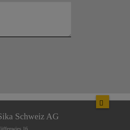
Sika Schweiz AG
üffenwies 16