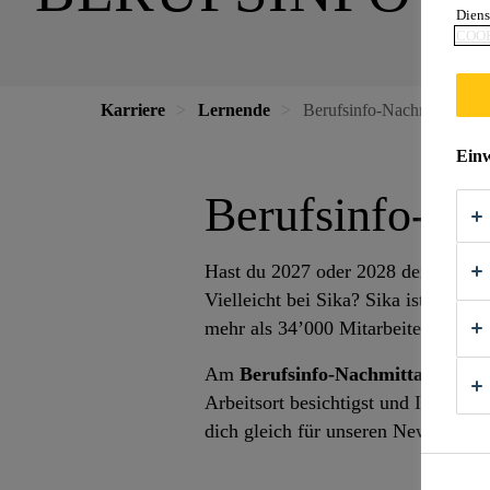
Diens
COOK
Karriere
Lernende
Berufsinfo-Nachmittage
Einw
Berufsinfo-Na
Hast du 2027 oder 2028 deinen Sch
Vielleicht bei Sika? Sika ist ein er
mehr als 34’000 Mitarbeitende, da
Am
Berufsinfo-Nachmittag/Aben
Arbeitsort besichtigst und Informat
dich gleich für unseren Newsletter 