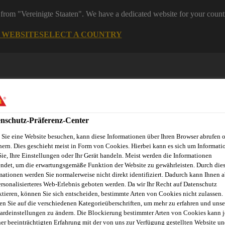
from "Vereinigte Staaten". We have a dedicated website for your count
G WEBSITE
SELECT A COUNTRY
nschutz-Präferenz-Center
Sie eine Website besuchen, kann diese Informationen über Ihren Browser abrufen 
hern. Dies geschieht meist in Form von Cookies. Hierbei kann es sich um Informati
Sie, Ihre Einstellungen oder Ihr Gerät handeln. Meist werden die Informationen
ildung und Weiterbildung
Kontakt
Jobs
Events
ndet, um die erwartungsgemäße Funktion der Website zu gewährleisten. Durch die
mationen werden Sie normalerweise nicht direkt identifiziert. Dadurch kann Ihnen a
ersonalisierteres Web-Erlebnis geboten werden. Da wir Ihr Recht auf Datenschutz
ktieren, können Sie sich entscheiden, bestimmte Arten von Cookies nicht zulassen.
en Sie auf die verschiedenen Kategorieüberschriften, um mehr zu erfahren und unse
NACHMITTAGE
ardeinstellungen zu ändern. Die Blockierung bestimmter Arten von Cookies kann 
ner beeinträchtigten Erfahrung mit der von uns zur Verfügung gestellten Website un