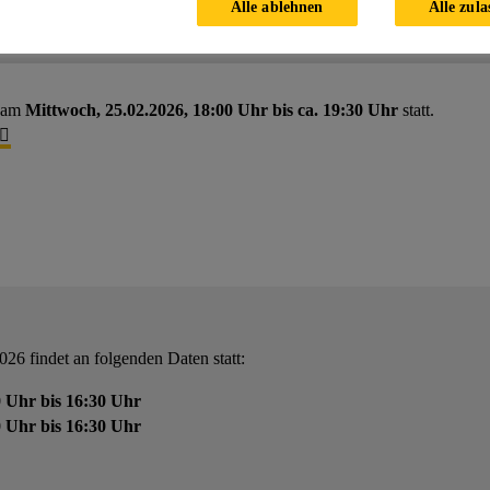
Alle ablehnen
Alle zula
t am
Mittwoch, 25.02.2026, 18:00 Uhr bis ca. 19:30 Uhr
statt.
26 findet an folgenden Daten statt:
 Uhr bis 16:30 Uhr
 Uhr bis 16:30 Uhr