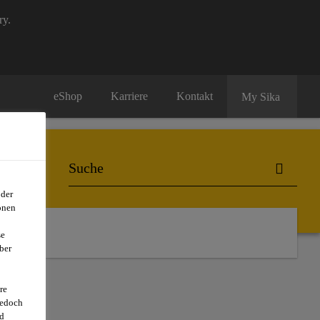
ry.
eShop
Karriere
Kontakt
My Sika
oder
onen
se
ber
re
jedoch
d