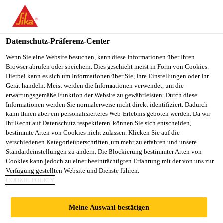
You are accessing "Sika Schweiz AG", it seems you are
accessing it from "Vereinigte Staaten". We have a dedicated
website for your country.
Datenschutz-Präferenz-Center
TO
Wenn Sie eine Website besuchen, kann diese Informationen über Ihren
STAY ON THE SIKA
SELECT A
Browser abrufen oder speichern. Dies geschieht meist in Form von Cookies.
SIKA
SCHWEIZ AG WEBSITE
COUNTRY
Hierbei kann es sich um Informationen über Sie, Ihre Einstellungen oder Ihr
USA
Gerät handeln. Meist werden die Informationen verwendet, um die
erwartungsgemäße Funktion der Website zu gewährleisten. Durch diese
Informationen werden Sie normalerweise nicht direkt identifiziert. Dadurch
Sika Schweiz AG
kann Ihnen aber ein personalisierteres Web-Erlebnis geboten werden. Da wir
Ihr Recht auf Datenschutz respektieren, können Sie sich entscheiden,
bestimmte Arten von Cookies nicht zulassen. Klicken Sie auf die
verschiedenen Kategorieüberschriften, um mehr zu erfahren und unsere
Standardeinstellungen zu ändern. Die Blockierung bestimmter Arten von
KONTAKTIEREN
Cookies kann jedoch zu einer beeinträchtigten Erfahrung mit der von uns zur
Verfügung gestellten Website und Dienste führen.
COOKIE POLICY
SIE UNS
Meine Auswahl bestätigen