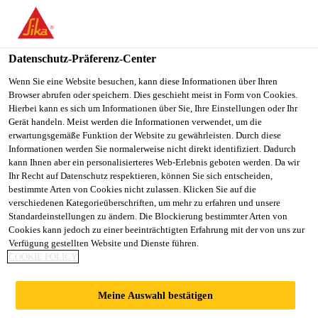
You are accessing "Sika Schweiz AG", it seems you are
accessing it from "Vereinigte Staaten". We have a dedicated
website for your country.
Datenschutz-Präferenz-Center
TO
Wenn Sie eine Website besuchen, kann diese Informationen über Ihren
STAY ON THE SIKA
SELECT A
Browser abrufen oder speichern. Dies geschieht meist in Form von Cookies.
SIKA
SCHWEIZ AG WEBSITE
COUNTRY
Hierbei kann es sich um Informationen über Sie, Ihre Einstellungen oder Ihr
USA
Gerät handeln. Meist werden die Informationen verwendet, um die
erwartungsgemäße Funktion der Website zu gewährleisten. Durch diese
Informationen werden Sie normalerweise nicht direkt identifiziert. Dadurch
Sika Schweiz AG
kann Ihnen aber ein personalisierteres Web-Erlebnis geboten werden. Da wir
Ihr Recht auf Datenschutz respektieren, können Sie sich entscheiden,
bestimmte Arten von Cookies nicht zulassen. Klicken Sie auf die
verschiedenen Kategorieüberschriften, um mehr zu erfahren und unsere
Standardeinstellungen zu ändern. Die Blockierung bestimmter Arten von
CONTACT US
Cookies kann jedoch zu einer beeinträchtigten Erfahrung mit der von uns zur
Verfügung gestellten Website und Dienste führen.
COOKIE POLICY
Meine Auswahl bestätigen