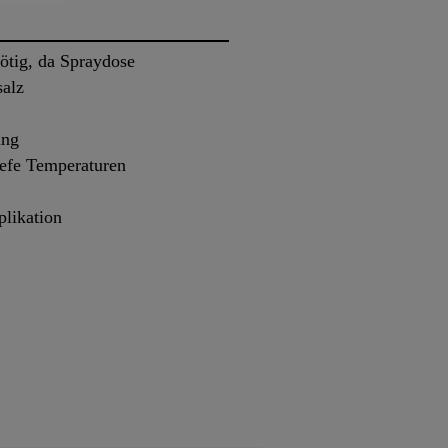
ötig, da Spraydose
salz
ung
iefe Temperaturen
plikation