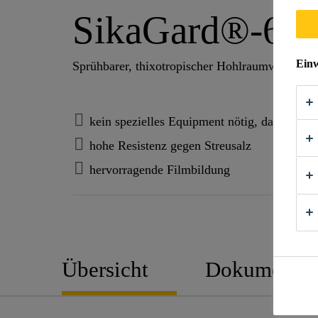
SikaGard®-625
Einw
Sprühbarer, thixotropischer Hohlraumwachs. A
kein spezielles Equipment nötig, da Sprayd
hohe Resistenz gegen Streusalz
hervorragende Filmbildung
Übersicht
Dokumente