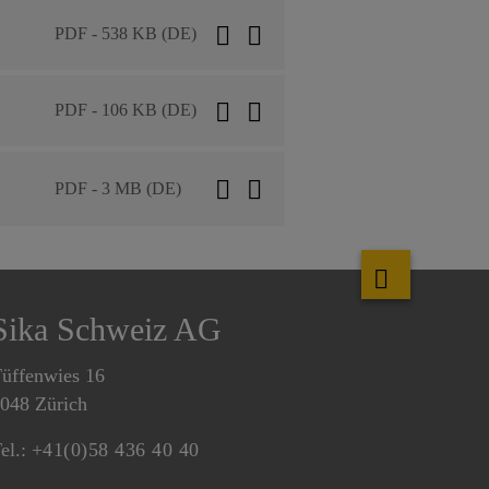
PDF - 538 KB (DE)
PDF - 106 KB (DE)
PDF - 3 MB (DE)
Sika Schweiz AG
üffenwies 16
048 Zürich
el.:
+41(0)58 436 40 40