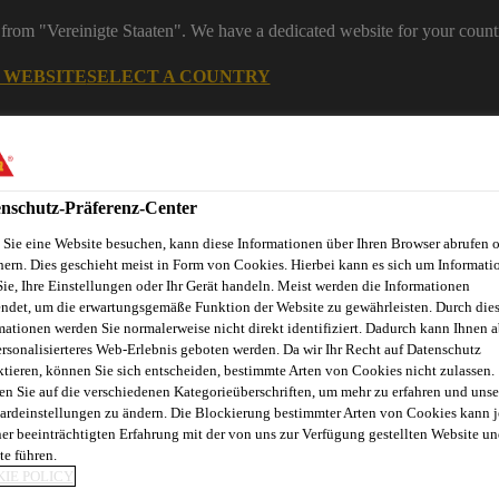
from "Vereinigte Staaten". We have a dedicated website for your count
G WEBSITE
SELECT A COUNTRY
ereiche
Industry
nschutz-Präferenz-Center
Sie eine Website besuchen, kann diese Informationen über Ihren Browser abrufen 
rtation
hern. Dies geschieht meist in Form von Cookies. Hierbei kann es sich um Informati
Sie, Ihre Einstellungen oder Ihr Gerät handeln. Meist werden die Informationen
ndet, um die erwartungsgemäße Funktion der Website zu gewährleisten. Durch die
mationen werden Sie normalerweise nicht direkt identifiziert. Dadurch kann Ihnen a
ersonalisierteres Web-Erlebnis geboten werden. Da wir Ihr Recht auf Datenschutz
n
Wichtigste Innovationen
Downloads
ktieren, können Sie sich entscheiden, bestimmte Arten von Cookies nicht zulassen.
en Sie auf die verschiedenen Kategorieüberschriften, um mehr zu erfahren und unse
ardeinstellungen zu ändern. Die Blockierung bestimmter Arten von Cookies kann 
ner beeinträchtigten Erfahrung mit der von uns zur Verfügung gestellten Website un
te führen.
IE POLICY