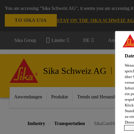
You are accessing "Sika Schweiz AG", it seems you are accessing it 
TO SIKA USA
STAY ON THE SIKA SCHWEIZ A
Sika Group
Länder
DE
Anwendungsb
Date
Wenn 
Sika Schweiz AG
Transpo
speic
über 
verwe
Infor
ein p
Anwendungen
Produkte
Trends und Herausforderunge
respe
Klick
Stand
zu ei
Diens
Industry
Transportation
SikaGard®-6250 S
COOK