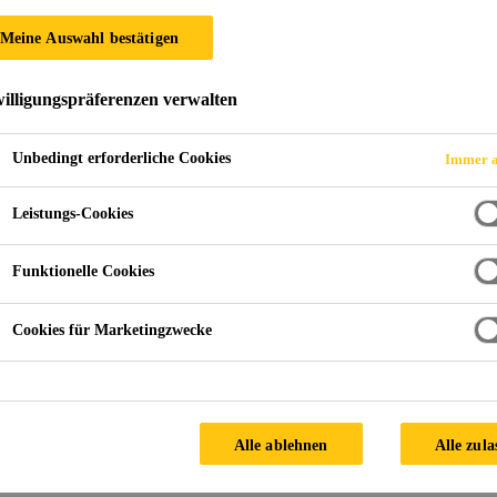
0 S
Meine Auswahl bestätigen
illigungspräferenzen verwalten
ls Spraydose.
Unbedingt erforderliche Cookies
Immer a
ose
Leistungs-Cookies
Funktionelle Cookies
PRODUKTDATENBLATT
SICHERH
Cookies für Marketingzwecke
Alle ablehnen
Alle zula