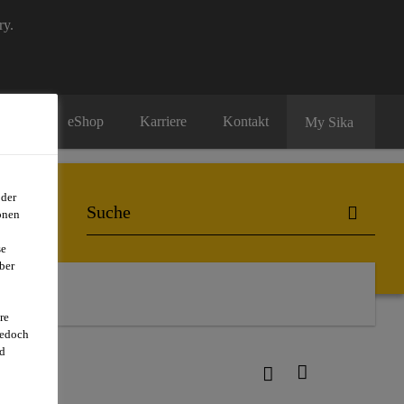
ry.
eShop
Karriere
Kontakt
My Sika
oder
onen
se
ber
re
jedoch
d