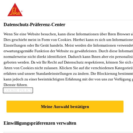
You are accessing "Sika Schweiz AG", it seems you are accessing it
Staaten". We have a dedicated website for your country.
Datenschutz-Präferenz-Center
TO SIKA
STAY ON THE SIKA SCHWEIZ AG
Industry
Transportation
Sikaflex®-821 FR
USA
WEBSITE
Wenn Sie eine Website besuchen, kann diese Informationen über Ihren Browser a
Dies geschieht meist in Form von Cookies. Hierbei kann es sich um Informationen
Einstellungen oder Ihr Gerät handeln. Meist werden die Informationen verwende
erwartungsgemäße Funktion der Website zu gewährleisten. Durch diese Informat
Sika Schweiz AG
normalerweise nicht direkt identifiziert. Dadurch kann Ihnen aber ein personalis
geboten werden. Da wir Ihr Recht auf Datenschutz respektieren, können Sie sich
Sikaflex®-821 FR
Arten von Cookies nicht zulassen. Klicken Sie auf die verschiedenen Kategorieü
erfahren und unsere Standardeinstellungen zu ändern. Die Blockierung bestimm
kann jedoch zu einer beeinträchtigten Erfahrung mit der von uns zur Verfügung 
Brandschutzdichtstoff für
Dienste führen.
COOKIE POLICY
Innenanwendungen in
Schienenfahrzeugen
Meine Auswahl bestätigen
Sikaflex®-821 FR ist ein elastischer,
Einwilligungspräferenzen verwalten
flammhemmender Einkomponenten-Polyurethan-
Dichtstoff, der durch die Einwirkung von