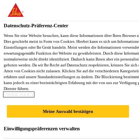
You are accessing "Sika Schweiz AG", it seems you are accessing it
Staaten". We have a dedicated website for your country.
Datenschutz-Präferenz-Center
TO SIKA
STAY ON THE SIKA SCHWEIZ AG
Industry
...
Sikaflex®-223 PowerCure
USA
WEBSITE
Wenn Sie eine Website besuchen, kann diese Informationen über Ihren Browser a
Dies geschieht meist in Form von Cookies. Hierbei kann es sich um Informationen
Einstellungen oder Ihr Gerät handeln. Meist werden die Informationen verwende
erwartungsgemäße Funktion der Website zu gewährleisten. Durch diese Informat
Sika Schweiz AG
normalerweise nicht direkt identifiziert. Dadurch kann Ihnen aber ein personalis
geboten werden. Da wir Ihr Recht auf Datenschutz respektieren, können Sie sich
Sikaflex®-223
Arten von Cookies nicht zulassen. Klicken Sie auf die verschiedenen Kategorieü
erfahren und unsere Standardeinstellungen zu ändern. Die Blockierung bestimm
kann jedoch zu einer beeinträchtigten Erfahrung mit der von uns zur Verfügung 
PowerCure
Dienste führen.
COOKIE POLICY
Beschleunigter, witterungsbeständiger,
Meine Auswahl bestätigen
niedermoduliger Kleb- und Dichtstoff
Sikaflex®-223 PowerCure ist ein niedermoduliger,
Einwilligungspräferenzen verwalten
einkomponentiger Polyurethan-Kleb- und Dichtstoff