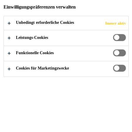
FAHRZEUGBAU
Einwilligungspräferenzen verwalten
Unbedingt erforderliche Cookies
Immer aktiv
Leistungs-Cookies
Industry
...
Kleinerer und mittlerer Fahrzeugbau
Funktionelle Cookies
Cookies für Marketingzwecke
Sika-Lösungen für Profis
aus dem Bereich
Fahrzeugbau – Effizienz
steigern und Kosten