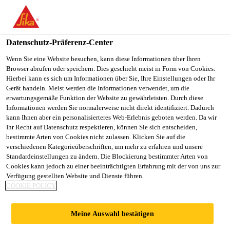
You are accessing "Sika Schweiz AG", it seems you are
accessing it from "Vereinigte Staaten". We have a dedicated
website for your country.
Datenschutz-Präferenz-Center
TO
Wenn Sie eine Website besuchen, kann diese Informationen über Ihren
STAY ON THE SIKA
SELECT A
Browser abrufen oder speichern. Dies geschieht meist in Form von Cookies.
SIKA
SCHWEIZ AG WEBSITE
COUNTRY
Hierbei kann es sich um Informationen über Sie, Ihre Einstellungen oder Ihr
USA
Gerät handeln. Meist werden die Informationen verwendet, um die
erwartungsgemäße Funktion der Website zu gewährleisten. Durch diese
Informationen werden Sie normalerweise nicht direkt identifiziert. Dadurch
Sika Schweiz AG
kann Ihnen aber ein personalisierteres Web-Erlebnis geboten werden. Da wir
Ihr Recht auf Datenschutz respektieren, können Sie sich entscheiden,
bestimmte Arten von Cookies nicht zulassen. Klicken Sie auf die
verschiedenen Kategorieüberschriften, um mehr zu erfahren und unsere
Standardeinstellungen zu ändern. Die Blockierung bestimmter Arten von
Cookies kann jedoch zu einer beeinträchtigten Erfahrung mit der von uns zur
Verfügung gestellten Website und Dienste führen.
UPGRADE FÜR
COOKIE POLICY
DEN
Meine Auswahl bestätigen