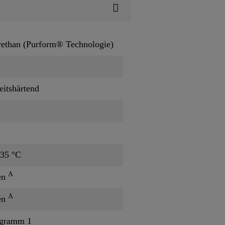
ethan (Purform® Technologie)
eitshärtend
 35 °C
A
en
A
en
agramm 1