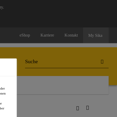
ry.
eShop
Karriere
Kontakt
My Sika
oder
onen
se
ber