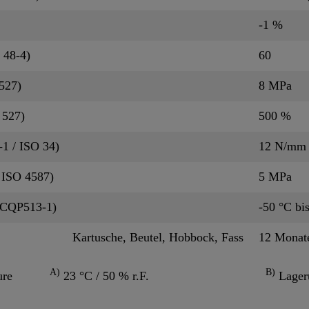
-1 %
 48-4)
60
527)
8 MPa
 527)
500 %
1 / ISO 34)
12 N/mm
 ISO 4587)
5 MPa
/ CQP513-1)
-50 °C bi
Kartusche, Beutel, Hobbock, Fass
12 Mona
A)
B)
ure
23 °C / 50 % r.F.
Lageru