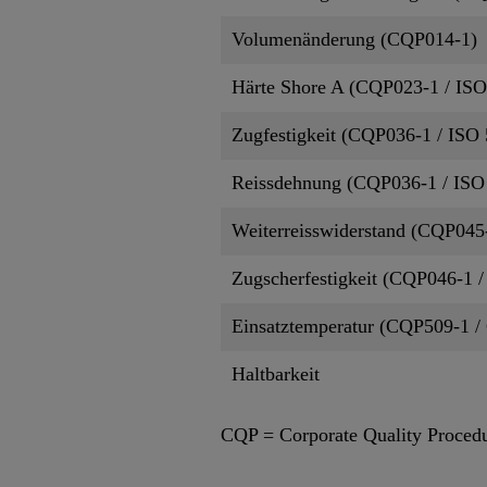
Volumenänderung (CQP014-1)
Härte Shore A (CQP023-1 / ISO
Zugfestigkeit (CQP036-1 / ISO 
Reissdehnung (CQP036-1 / ISO
Weiterreisswiderstand (CQP045-
Zugscherfestigkeit (CQP046-1 /
Einsatztemperatur (CQP509-1 
Haltbarkeit
CQP = Corporate Quality Proced