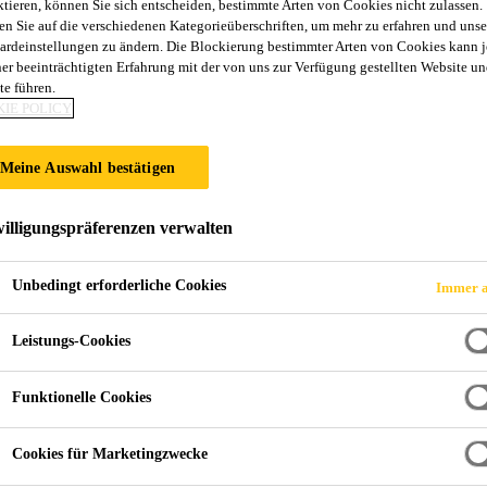
ktieren, können Sie sich entscheiden, bestimmte Arten von Cookies nicht zulassen.
en Sie auf die verschiedenen Kategorieüberschriften, um mehr zu erfahren und unse
ardeinstellungen zu ändern. Die Blockierung bestimmter Arten von Cookies kann 
ner beeinträchtigten Erfahrung mit der von uns zur Verfügung gestellten Website un
te führen.
gskleb- und Dichtstoff mit Beschleunigungsoptio
IE POLICY
ologie. Die Purform® Technologie ermöglicht leistungsfähige
Meine Auswahl bestätigen
x®-668 ist ein Klebstoffsystem, das speziell für die
illigungspräferenzen verwalten
lzahl von Reinigungsmitteln eignet es sich ideal für Aussenfugen. Sikafle
Sika® Booster- und PowerCure-System beschleunigt werden.
Unbedingt erforderliche Cookies
Immer a
ür einen besseren Gesundheits- und Arbeitsschutz
Leistungs-Cookies
gsmitteln
Funktionelle Cookies
Cookies für Marketingzwecke