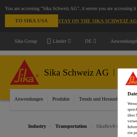
You are accessing "Sika Schweiz AG", it seems you are accessing it 
TO SIKA USA
STAY ON THE SIKA SCHWEIZ A
Sika Group
Länder
DE
Anwendungsb
Sika Schweiz AG
Transpo
Date
Anwendungen
Produkte
Trends und Herausforderunge
Wenn 
speic
über 
verwe
Industry
Transportation
Sikaflex®-668
Infor
ein p