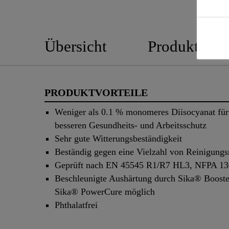
Übersicht
Produktedeta
PRODUKTVORTEILE
Weniger als 0.1 % monomeres Diisocyanat für
besseren Gesundheits- und Arbeitsschutz
Sehr gute Witterungsbeständigkeit
Beständig gegen eine Vielzahl von Reinigungs
Geprüft nach EN 45545 R1/R7 HL3, NFPA 13
Beschleunigte Aushärtung durch Sika® Booste
Sika® PowerCure möglich
Phthalatfrei