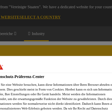
from "Vereinigte Staaten". We have a dedicated website for your count
G WEBSITE
SELECT A COUNTRY
ereiche
Industry
rtation
nschutz-Präferenz-Center
n
Wichtigste Innovationen
Downloads
Sie eine Website besuchen, kann diese Informationen über Ihren Browser abrufen 
hern. Dies geschieht meist in Form von Cookies. Hierbei kann es sich um Informati
Sie, Ihre Einstellungen oder Ihr Gerät handeln. Meist werden die Informationen
ndet, um die erwartungsgemäße Funktion der Website zu gewährleisten. Durch die
mationen werden Sie normalerweise nicht direkt identifiziert. Dadurch kann Ihnen a
ersonalisierteres Web-Erlebnis geboten werden. Da wir Ihr Recht auf Datenschutz