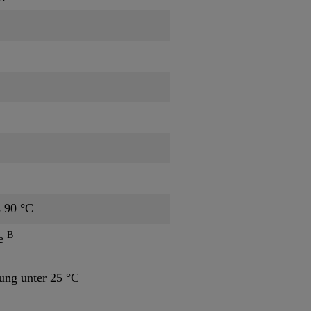
s 90 °C
B
te
ng unter 25 °C