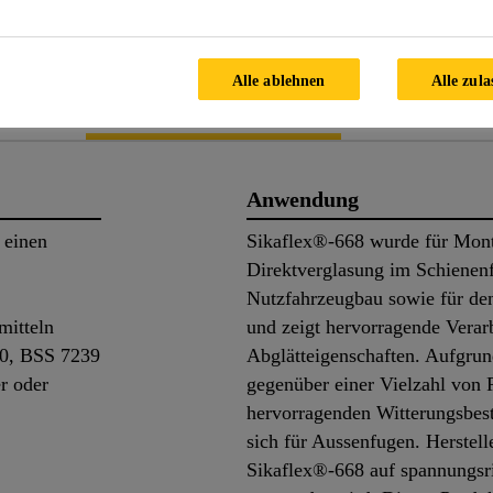
PRODUKTDATENBLATT
SICHER
Alle ablehnen
Alle zula
ils
Applikation
Dokume
Anwendung
 einen
Sikaflex®-668 wurde für Mon
Direktverglasung im Schienen
Nutzfahrzeugbau sowie für de
mitteln
und zeigt hervorragende Verar
0, BSS 7239
Abglätteigenschaften. Aufgrun
r oder
gegenüber einer Vielzahl von 
hervorragenden Witterungsbest
sich für Aussenfugen. Herstel
Sikaflex®-668 auf spannungsri