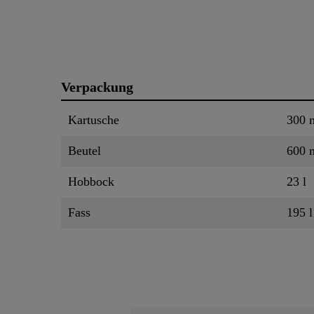
Verpackung
Kartusche
300 
Beutel
600 
Hobbock
23 l
Fass
195 l