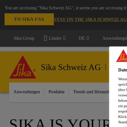
You are accessing "Sika Schweiz AG", it seems you are accessing it 
TO SIKA USA
STAY ON THE SIKA SCHWEIZ A
Sika Group
Länder
DE
Anwendungsb
Sika Schweiz AG
Transpo
Date
Wenn 
speic
über 
Anwendungen
Produkte
Trends und Herausforderunge
verwe
Infor
ein p
respe
Klick
SIKA IS YOUR
Stand