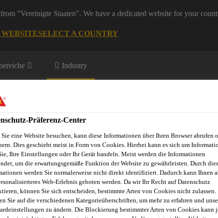
from "Vereinigte Staaten". We have a dedicated website for your count
G WEBSITE
SELECT A COUNTRY
ereiche
Industry
rtation
nschutz-Präferenz-Center
Sie eine Website besuchen, kann diese Informationen über Ihren Browser abrufen 
hern. Dies geschieht meist in Form von Cookies. Hierbei kann es sich um Informati
Sie, Ihre Einstellungen oder Ihr Gerät handeln. Meist werden die Informationen
n
Wichtigste Innovationen
Downloads
ndet, um die erwartungsgemäße Funktion der Website zu gewährleisten. Durch die
mationen werden Sie normalerweise nicht direkt identifiziert. Dadurch kann Ihnen a
ersonalisierteres Web-Erlebnis geboten werden. Da wir Ihr Recht auf Datenschutz
ktieren, können Sie sich entscheiden, bestimmte Arten von Cookies nicht zulassen.
en Sie auf die verschiedenen Kategorieüberschriften, um mehr zu erfahren und unse
 PARTNER FOR M
ardeinstellungen zu ändern. Die Blockierung bestimmter Arten von Cookies kann 