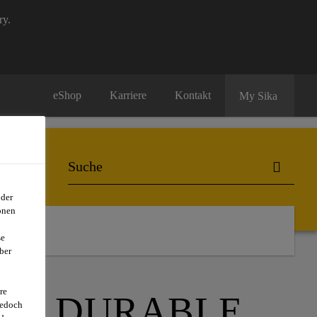
ry.
eShop
Karriere
Kontakt
My Sika
oder
onen
se
ber
re
ORE DURABLE
jedoch