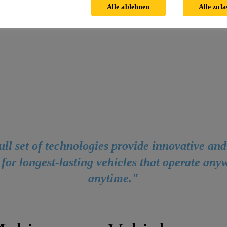
Alle ablehnen
Alle zula
ull set of technologies provide innovative and
 for longest-lasting vehicles that operate an
anytime."