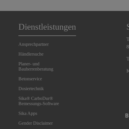
Dienstleistungen
T
Ansprechpartner
8
Händlersuche
T
Planer- und
Bauherrenberatung
K
Betonservice
Dosiertechnik
Sika® CarboDur®
Bemessungs-Software
Sika Apps
Gender Disclaimer