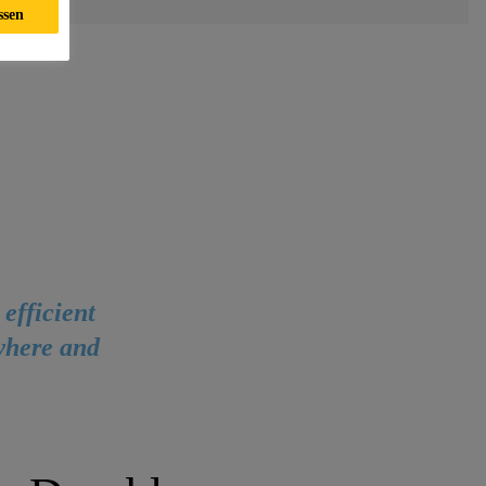
ssen
 efficient
ywhere and