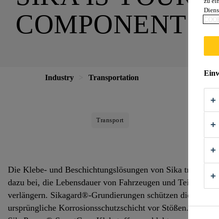
zu ei
Diens
COMPONENTS 
COOK
Einw
Industry
Transportation
Transport
Die Klebe- und Beschichtungslösungen von Sika tragen
dazu bei, die Lebensdauer von Fahrzeugen und Teilen zu
verlängern. Sikagard®-Grundierungen schützen die
ursprüngliche Korrosionsschutzschicht vor Stößen. Mit