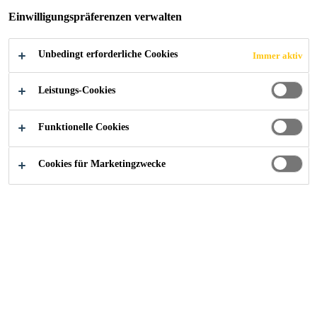
Einwilligungspräferenzen verwalten
VERBRAUCHSGÜT
ER
Unbedingt erforderliche Cookies
Immer aktiv
Leistungs-Cookies
Funktionelle Cookies
Industry
Textilien und Verbrauchsmaterialien
Cookies für Marketingzwecke
Produkte
SikaMelt®-677