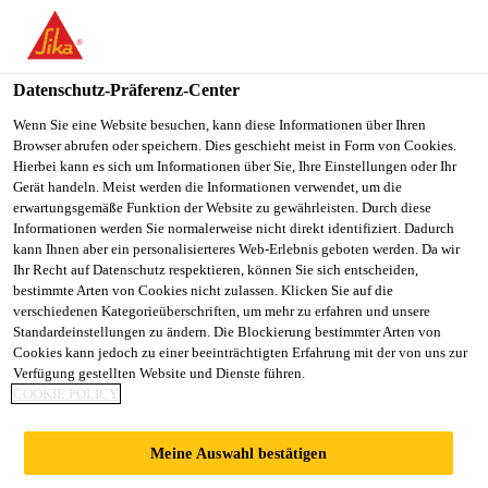
You are accessing "Sika Schweiz AG", it seems you are
accessing it from "Vereinigte Staaten". We have a dedicated
website for your country.
Datenschutz-Präferenz-Center
TO
Wenn Sie eine Website besuchen, kann diese Informationen über Ihren
STAY ON THE SIKA
SELECT A
Browser abrufen oder speichern. Dies geschieht meist in Form von Cookies.
SIKA
SCHWEIZ AG WEBSITE
COUNTRY
Hierbei kann es sich um Informationen über Sie, Ihre Einstellungen oder Ihr
USA
Gerät handeln. Meist werden die Informationen verwendet, um die
erwartungsgemäße Funktion der Website zu gewährleisten. Durch diese
Informationen werden Sie normalerweise nicht direkt identifiziert. Dadurch
Sika Schweiz AG
kann Ihnen aber ein personalisierteres Web-Erlebnis geboten werden. Da wir
Ihr Recht auf Datenschutz respektieren, können Sie sich entscheiden,
bestimmte Arten von Cookies nicht zulassen. Klicken Sie auf die
verschiedenen Kategorieüberschriften, um mehr zu erfahren und unsere
Standardeinstellungen zu ändern. Die Blockierung bestimmter Arten von
PRODUKTE FÜR
Cookies kann jedoch zu einer beeinträchtigten Erfahrung mit der von uns zur
Verfügung gestellten Website und Dienste führen.
COOKIE POLICY
TECHNISCHE
Meine Auswahl bestätigen
TEXTILIEN UND