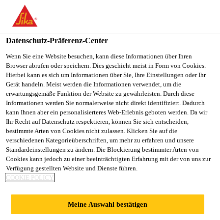
You are accessing "Sika Schweiz AG", it seems you are
accessing it from "Vereinigte Staaten". We have a dedicated
website for your country.
Datenschutz-Präferenz-Center
TO
Wenn Sie eine Website besuchen, kann diese Informationen über Ihren
STAY ON THE SIKA
SELECT A
Browser abrufen oder speichern. Dies geschieht meist in Form von Cookies.
SIKA
SCHWEIZ AG WEBSITE
COUNTRY
Hierbei kann es sich um Informationen über Sie, Ihre Einstellungen oder Ihr
USA
Gerät handeln. Meist werden die Informationen verwendet, um die
erwartungsgemäße Funktion der Website zu gewährleisten. Durch diese
Informationen werden Sie normalerweise nicht direkt identifiziert. Dadurch
Sika Schweiz AG
kann Ihnen aber ein personalisierteres Web-Erlebnis geboten werden. Da wir
Ihr Recht auf Datenschutz respektieren, können Sie sich entscheiden,
bestimmte Arten von Cookies nicht zulassen. Klicken Sie auf die
verschiedenen Kategorieüberschriften, um mehr zu erfahren und unsere
Standardeinstellungen zu ändern. Die Blockierung bestimmter Arten von
LAMINIER- UND
Cookies kann jedoch zu einer beeinträchtigten Erfahrung mit der von uns zur
Verfügung gestellten Website und Dienste führen.
COOKIE POLICY
KLEBSTOFFE FÜR
Meine Auswahl bestätigen
TEXTILIEN