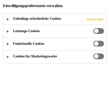
POLYURETHAN
Einwilligungspräferenzen verwalten
KLEB- UND
Unbedingt erforderliche Cookies
Immer aktiv
DICHTSTOFFE
Leistungs-Cookies
FÜR DIE
Funktionelle Cookies
INDUSTRIELLE
Cookies für Marketingzwecke
FERTIGUNG
Perform today. Purform® tomorrow.