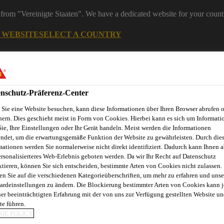
from "Vereinigte Staaten". We have a dedicated website for your count
G WEBSITE
SELECT A COUNTRY
ereiche
Industry
nschutz-Präferenz-Center
Sie eine Website besuchen, kann diese Informationen über Ihren Browser abrufen 
hern. Dies geschieht meist in Form von Cookies. Hierbei kann es sich um Informati
Sie, Ihre Einstellungen oder Ihr Gerät handeln. Meist werden die Informationen
ndet, um die erwartungsgemäße Funktion der Website zu gewährleisten. Durch die
mationen werden Sie normalerweise nicht direkt identifiziert. Dadurch kann Ihnen a
ersonalisierteres Web-Erlebnis geboten werden. Da wir Ihr Recht auf Datenschutz
Über Marine
ktieren, können Sie sich entscheiden, bestimmte Arten von Cookies nicht zulassen.
en Sie auf die verschiedenen Kategorieüberschriften, um mehr zu erfahren und unse
ardeinstellungen zu ändern. Die Blockierung bestimmter Arten von Cookies kann 
ner beeinträchtigten Erfahrung mit der von uns zur Verfügung gestellten Website un
te führen.
 GESTELLTE FRA
IE POLICY