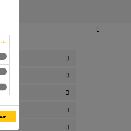
ktiv
ssen