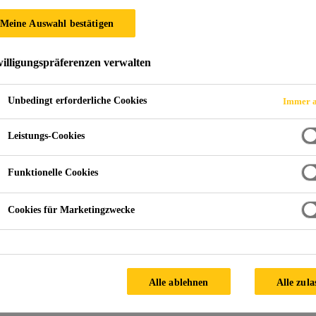
Meine Auswahl bestätigen
illigungspräferenzen verwalten
Unbedingt erforderliche Cookies
Immer a
Leistungs-Cookies
 in ein Boot?
Funktionelle Cookies
Cookies für Marketingzwecke
nd Beschläge auf einem Boot?
?
Alle ablehnen
Alle zula
etter zu ersetzen?