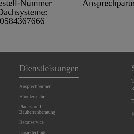
estell-Nummer
Ansprechpartn
Dachsysteme:
0584367666
Dienstleistungen
T
Ansprechpartner
8
Händlersuche
T
Planer- und
Bauherrenberatung
K
Betonservice
Dosiertechnik