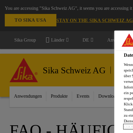
You are accessing "Sika Schweiz AG", it seems you are accessing it 
TO SIKA USA
STAY ON THE SIKA SCHWEIZ A
Sika Group
Länder
DE
Anwendungsb
Date
Wenn 
Sika Schweiz AG
Marine
speic
über 
verwe
Infor
ein p
Anwendungen
Produkte
Events
Download Center
respe
Klick
Stand
zu ei
Diens
FAQ - HÄUFIG
COOK