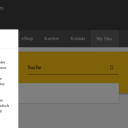
ry.
eShop
Karriere
Kontakt
My Sika
oder
onen
se
ber
re
jedoch
d
GEN