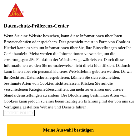
You are accessing "Sika Schweiz AG", it seems you are
accessing it from "Vereinigte Staaten". We have a dedicated
website for your country.
Datenschutz-Präferenz-Center
TO
Wenn Sie eine Website besuchen, kann diese Informationen über Ihren
STAY ON THE SIKA
SELECT A
Browser abrufen oder speichern. Dies geschieht meist in Form von Cookies.
SIKA
SCHWEIZ AG WEBSITE
COUNTRY
Hierbei kann es sich um Informationen über Sie, Ihre Einstellungen oder Ihr
USA
Gerät handeln. Meist werden die Informationen verwendet, um die
erwartungsgemäße Funktion der Website zu gewährleisten. Durch diese
Informationen werden Sie normalerweise nicht direkt identifiziert. Dadurch
Sika Schweiz AG
kann Ihnen aber ein personalisierteres Web-Erlebnis geboten werden. Da wir
Ihr Recht auf Datenschutz respektieren, können Sie sich entscheiden,
bestimmte Arten von Cookies nicht zulassen. Klicken Sie auf die
verschiedenen Kategorieüberschriften, um mehr zu erfahren und unsere
Standardeinstellungen zu ändern. Die Blockierung bestimmter Arten von
Cookies kann jedoch zu einer beeinträchtigten Erfahrung mit der von uns zur
Verfügung gestellten Website und Dienste führen.
VERBUNDSYST
COOKIE POLICY
EME FÜR
Meine Auswahl bestätigen