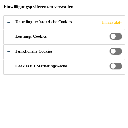
PRÄZISIONSWI
Einwilligungspräferenzen verwalten
CKELVERFAHR
Unbedingt erforderliche Cookies
Immer aktiv
EN
Leistungs-Cookies
Funktionelle Cookies
Cookies für Marketingzwecke
Industry
...
Verbundsysteme für Präzisionswickelverfah
Mit unseren amin- und anhydridgehärteten
SikaBiresin® CR-Epoxidharzsystemen bieten
wir eine breite Palette von Lösungen für den