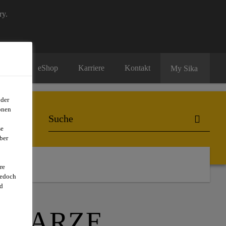
ry.
eShop
Karriere
Kontakt
My Sika
oder
onen
se
ber
re
jedoch
d
SHARZE