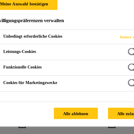
Meine Auswahl bestätigen
illigungspräferenzen verwalten
nd Polyurethanguss
Schnellvergussharze
Ungefüllte Schnell
Unbedingt erforderliche Cookies
Immer a
Leistungs-Cookies
Funktionelle Cookies
Kontaktieren Sie uns!
Cookies für Marketingzwecke
Alle ablehnen
Alle zula