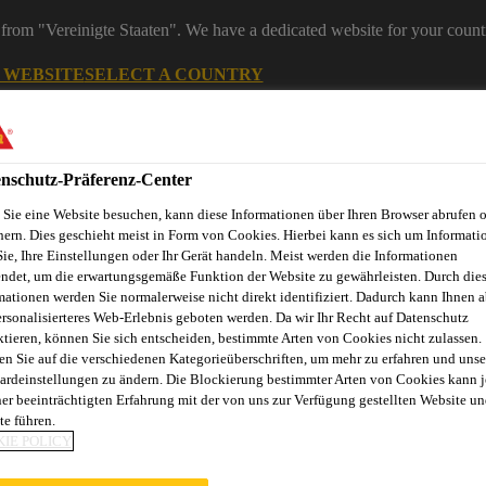
from "Vereinigte Staaten". We have a dedicated website for your count
G WEBSITE
SELECT A COUNTRY
ereiche
Industry
nschutz-Präferenz-Center
Sie eine Website besuchen, kann diese Informationen über Ihren Browser abrufen 
hern. Dies geschieht meist in Form von Cookies. Hierbei kann es sich um Informati
stungsharze
Sie, Ihre Einstellungen oder Ihr Gerät handeln. Meist werden die Informationen
ndet, um die erwartungsgemäße Funktion der Website zu gewährleisten. Durch die
mationen werden Sie normalerweise nicht direkt identifiziert. Dadurch kann Ihnen a
ersonalisierteres Web-Erlebnis geboten werden. Da wir Ihr Recht auf Datenschutz
ktieren, können Sie sich entscheiden, bestimmte Arten von Cookies nicht zulassen.
Service
Distributors
en Sie auf die verschiedenen Kategorieüberschriften, um mehr zu erfahren und unse
ardeinstellungen zu ändern. Die Blockierung bestimmter Arten von Cookies kann 
ner beeinträchtigten Erfahrung mit der von uns zur Verfügung gestellten Website un
te führen.
IE POLICY
SCHNELLVERGUS