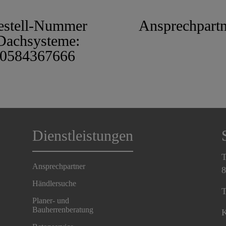
estell-Nummer
Ansprechpartn
Dachsysteme:
0584367666
Dienstleistungen
T
Ansprechpartner
8
Händlersuche
T
Planer- und
Bauherrenberatung
K