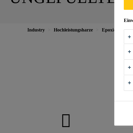
Einw
Industry
Hochleistungsharze
Epoxidharz- u