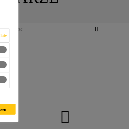
vergussharze
ktiv
ssen