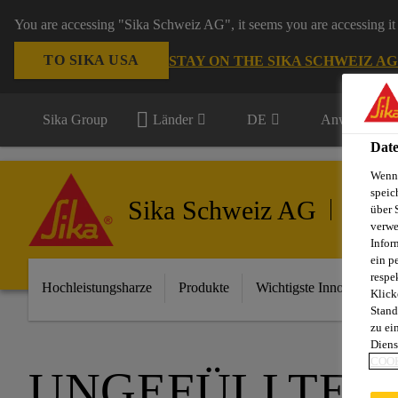
You are accessing "Sika Schweiz AG", it seems you are accessing it 
TO SIKA USA
STAY ON THE SIKA SCHWEIZ A
Sika Group
Länder
DE
Anwendungsb
Date
Wenn 
speic
Sika Schweiz AG
Hochlei
über 
verwe
Infor
ein p
respe
Hochleistungsharze
Produkte
Wichtigste Innovationen
Klick
Stand
zu ei
Diens
COOK
UNGEFÜLLTE 