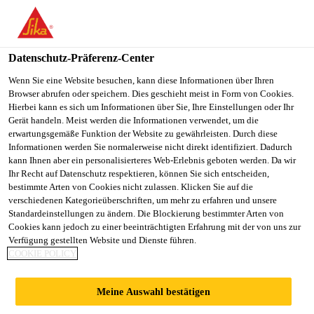
You are accessing "Sika Schweiz AG", it seems you are
accessing it from "Vereinigte Staaten". We have a dedicated
website for your country.
Datenschutz-Präferenz-Center
TO
Wenn Sie eine Website besuchen, kann diese Informationen über Ihren
STAY ON THE SIKA
SELECT A
Browser abrufen oder speichern. Dies geschieht meist in Form von Cookies.
SIKA
SCHWEIZ AG WEBSITE
COUNTRY
Hierbei kann es sich um Informationen über Sie, Ihre Einstellungen oder Ihr
USA
Gerät handeln. Meist werden die Informationen verwendet, um die
erwartungsgemäße Funktion der Website zu gewährleisten. Durch diese
Informationen werden Sie normalerweise nicht direkt identifiziert. Dadurch
Sika Schweiz AG
kann Ihnen aber ein personalisierteres Web-Erlebnis geboten werden. Da wir
Ihr Recht auf Datenschutz respektieren, können Sie sich entscheiden,
bestimmte Arten von Cookies nicht zulassen. Klicken Sie auf die
verschiedenen Kategorieüberschriften, um mehr zu erfahren und unsere
Standardeinstellungen zu ändern. Die Blockierung bestimmter Arten von
Cookies kann jedoch zu einer beeinträchtigten Erfahrung mit der von uns zur
Verfügung gestellten Website und Dienste führen.
POLYURETHAN-
COOKIE POLICY
UND
Meine Auswahl bestätigen