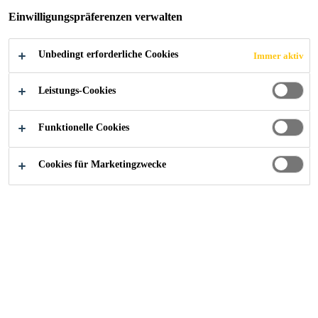
HINTERFÜLLGI
Einwilligungspräferenzen verwalten
ESSSYSTEME
Unbedingt erforderliche Cookies
Immer aktiv
Leistungs-Cookies
Funktionelle Cookies
Industry
...
Polyurethane und Hinterfüllverguss-System
Cookies für Marketingzwecke
Herstellung kostengünstiger Lösungen für
Produktionsanlagen durch Massenguss oder
Verfüllguss.