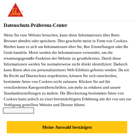
You are accessing "Sika Schweiz AG", it seems you are
accessing it from "Vereinigte Staaten". We have a dedicated
website for your country.
Datenschutz-Präferenz-Center
TO
Wenn Sie eine Website besuchen, kann diese Informationen über Ihren
STAY ON THE SIKA
SELECT A
Browser abrufen oder speichern. Dies geschieht meist in Form von Cookies.
SIKA
SCHWEIZ AG WEBSITE
COUNTRY
Hierbei kann es sich um Informationen über Sie, Ihre Einstellungen oder Ihr
USA
Gerät handeln. Meist werden die Informationen verwendet, um die
erwartungsgemäße Funktion der Website zu gewährleisten. Durch diese
Informationen werden Sie normalerweise nicht direkt identifiziert. Dadurch
Sika Schweiz AG
kann Ihnen aber ein personalisierteres Web-Erlebnis geboten werden. Da wir
Ihr Recht auf Datenschutz respektieren, können Sie sich entscheiden,
bestimmte Arten von Cookies nicht zulassen. Klicken Sie auf die
verschiedenen Kategorieüberschriften, um mehr zu erfahren und unsere
Standardeinstellungen zu ändern. Die Blockierung bestimmter Arten von
Cookies kann jedoch zu einer beeinträchtigten Erfahrung mit der von uns zur
Verfügung gestellten Website und Dienste führen.
DISTRI­BUTORS
COOKIE POLICY
MIDDLE EAST
Meine Auswahl bestätigen