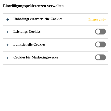
Einwilligungspräferenzen verwalten
Unbedingt erforderliche Cookies
Immer aktiv
Industry
Hochleistungsharze
Leistungs-Cookies
Funktionelle Cookies
Lokale und globale
Cookies für Marketingzwecke
Partnerschaft
Die Zusammenführung weltweiter Produktionsstandorte,
mehrerer Entwicklungsabteilungen und unseres globalen
Händlernetzes maximiert die Verfügbarkeit unserer
Produkte - egal wo Sie sich befinden.