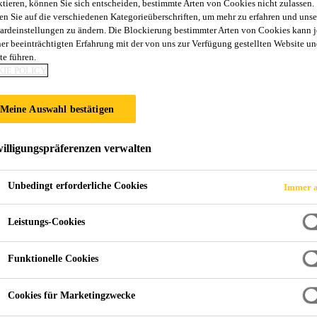
ktieren, können Sie sich entscheiden, bestimmte Arten von Cookies nicht zulassen.
Sikaflex®-522
en Sie auf die verschiedenen Kategorieüberschriften, um mehr zu erfahren und unse
ardeinstellungen zu ändern. Die Blockierung bestimmter Arten von Cookies kann 
ner beeinträchtigten Erfahrung mit der von uns zur Verfügung gestellten Website un
te führen.
Witterungsbeständiger, emissionsarmer, viel
IE POLICY
Sikaflex®-522 ist ein emissionsarmer, einkomponentiger STP Kl
Meine Auswahl bestätigen
eine gute Witterungsbeständigkeit und Schimmelresistenz. Sikaflex®-522 erfüllt höch
Anforderungen. Sikaflex®-522 zeigt mit geringer Vorbehandlung eine gute Haftung auf einer
illigungspräferenzen verwalten
Vielzahl von Untergründen.
Mehr
Unbedingt erforderliche Cookies
Immer a
Hohe Alterungs- und Witterungsbeständigkeit
Leistungs-Cookies
Gute Beständigkeit gegen Schimmelpilze
Besonders emissions- und geruchsarm
Funktionelle Cookies
Cookies für Marketingzwecke