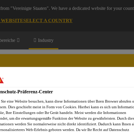
from "Vereinigte Staaten". We have a dedicated website for your count
G WEBSITE
SELECT A COUNTRY
ereiche
Industry
und Maschinen
nschutz-Präferenz-Center
Service
Download Center
Über Appliances & Equipment
Sie eine Website besuchen, kann diese Informationen über Ihren Browser abrufen 
hern. Dies geschieht meist in Form von Cookies. Hierbei kann es sich um Informati
Sie, Ihre Einstellungen oder Ihr Gerät handeln. Meist werden die Informationen
ndet, um die erwartungsgemäße Funktion der Website zu gewährleisten. Durch die
Klima- und Lüftungstechnik
Sikaflex®-522
mationen werden Sie normalerweise nicht direkt identifiziert. Dadurch kann Ihnen a
ersonalisierteres Web-Erlebnis geboten werden. Da wir Ihr Recht auf Datenschutz