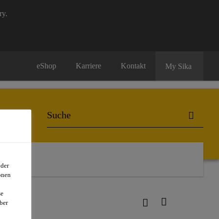
ry.
eShop
Karriere
Kontakt
My Sika
oder
onen
se
ber