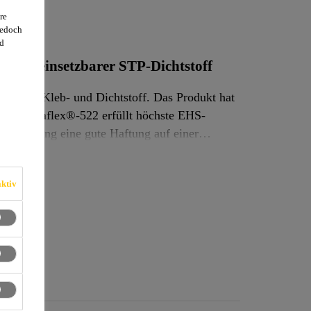
re
jedoch
d
seitig einsetzbarer STP-Dichtstoff
eb- und Dichtstoff. Das Produkt hat
ste EHS-
ktiv