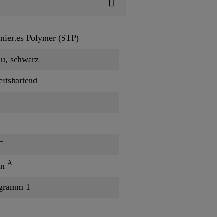
iniertes Polymer (STP)
au, schwarz
eitshärtend
°C
A
en
agramm 1