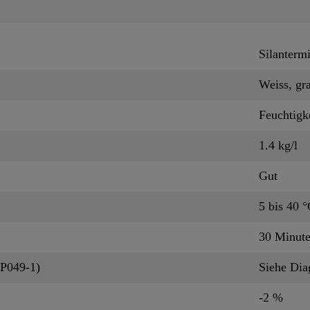
Silanterm
Weiss, gr
Feuchtigk
1.4 kg/l
Gut
5 bis 40 
30 Minut
QP049-1)
Siehe Di
-2 %