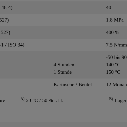
 48-4)
40
527)
1.8 MPa
 527)
400 %
1 / ISO 34)
7.5 N/mm
-50 bis 9
4 Stunden
140 °C
1 Stunde
150 °C
Kartusche / Beutel
12 Monat
A)
B)
ure
23 °C / 50 % r.Lf.
Lageru