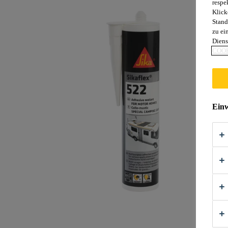
respe
Klick
Stand
zu ei
Diens
COOK
Einw