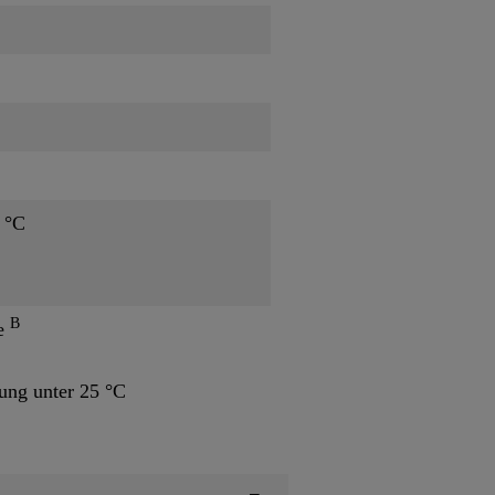
0 °C
B
e
ng unter 25 °C