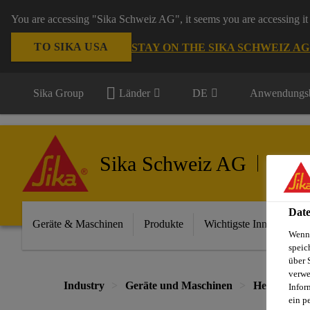
You are accessing "Sika Schweiz AG", it seems you are accessing it 
TO SIKA USA
STAY ON THE SIKA SCHWEIZ A
Sika Group
Länder
DE
Anwendungsb
Sika Schweiz AG
Geräte 
Date
Geräte & Maschinen
Produkte
Wichtigste Innovationen
Wenn 
speic
über 
verwe
Industry
Geräte und Maschinen
Heizungs-, 
Infor
ein p