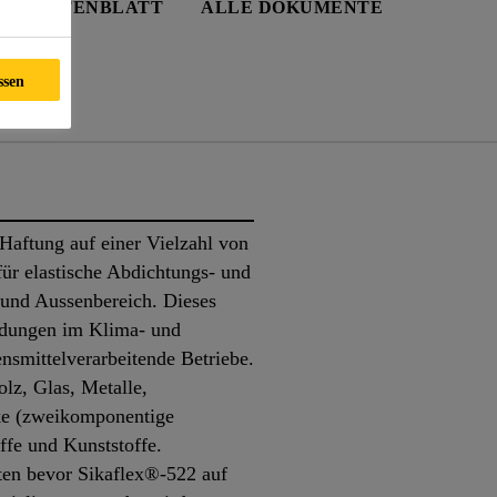
EITSDATENBLATT
ALLE DOKUMENTE
ssen
nte
Haftung auf einer Vielzahl von
für elastische Abdichtungs- und
und Aussenbereich. Dieses
ndungen im Klima- und
nsmittelverarbeitende Betriebe.
lz, Glas, Metalle,
ke (zweikomponentige
fe und Kunststoffe.
ten bevor Sikaflex®-522 auf