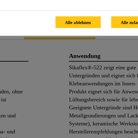
PRODUKTDATENBLATT
SICHERH
Alle ablehnen
Alle zula
ils
Applikation
Dokume
Anwendung
Sikaflex®-522 zeigt eine gute 
Untergründen und eignet sich 
Klebeanwendungen im Innen- 
nden, ohne
Produkt eignet sich für Anwe
ist
Lüftungsbereich sowie für lebe
Geeignete Untergründe sind Ho
ten und
Metallgrundierungen und Lac
Systeme), keramische Werkstof
ma- und
Herstellerempfehlungen beach