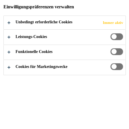
AND
Einwilligungspräferenzen verwalten
AESTHETIC
Unbedingt erforderliche Cookies
Immer aktiv
APPEAL
Leistungs-Cookies
Funktionelle Cookies
Cookies für Marketingzwecke
Industry
...
About Elevators
When a structural or generic bond is
needed, Sika offers a wide range of
adhesives suitable for the whole