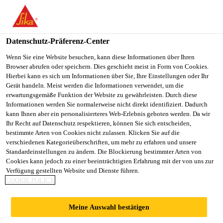
You are accessing "Sika Schweiz AG", it seems you are
accessing it from "Vereinigte Staaten". We have a dedicated
website for your country.
Datenschutz-Präferenz-Center
TO
Wenn Sie eine Website besuchen, kann diese Informationen über Ihren
STAY ON THE SIKA
SELECT A
Browser abrufen oder speichern. Dies geschieht meist in Form von Cookies.
SIKA
SCHWEIZ AG WEBSITE
COUNTRY
Hierbei kann es sich um Informationen über Sie, Ihre Einstellungen oder Ihr
USA
Gerät handeln. Meist werden die Informationen verwendet, um die
erwartungsgemäße Funktion der Website zu gewährleisten. Durch diese
Informationen werden Sie normalerweise nicht direkt identifiziert. Dadurch
Sika Schweiz AG
kann Ihnen aber ein personalisierteres Web-Erlebnis geboten werden. Da wir
Ihr Recht auf Datenschutz respektieren, können Sie sich entscheiden,
bestimmte Arten von Cookies nicht zulassen. Klicken Sie auf die
verschiedenen Kategorieüberschriften, um mehr zu erfahren und unsere
Standardeinstellungen zu ändern. Die Blockierung bestimmter Arten von
Cookies kann jedoch zu einer beeinträchtigten Erfahrung mit der von uns zur
Verfügung gestellten Website und Dienste führen.
RELIABILITY,
COOKIE POLICY
DURABILITY
Meine Auswahl bestätigen