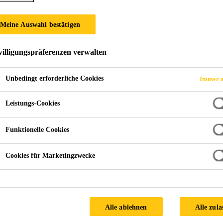
Meine Auswahl bestätigen
h West Art
illigungspräferenzen verwalten
Unbedingt erforderliche Cookies
Immer a
RLAND
Leistungs-Cookies
Integration of hi
Funktionelle Cookies
in existing citysc
Cookies für Marketingzwecke
Window type
: Wood / alu
Architect
: Dutli + Sigrist A
Alle ablehnen
Alle zula
Window manufacturer
: 1a