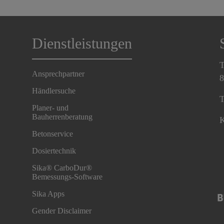
Dienstleistungen
T
Ansprechpartner
8
Händlersuche
T
Planer- und
Bauherrenberatung
K
Betonservice
Dosiertechnik
Sika® CarboDur®
Bemessungs-Software
Sika Apps
Gender Disclaimer