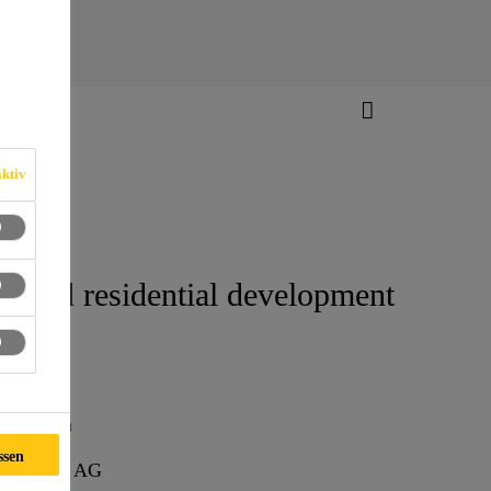
ktiv
gh-end residential development
ape
minum
rchitekten
ssen
 hunkeler AG