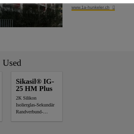
www.1a-hunkeler.ch
s Used
Sikasil® IG-
25 HM Plus
2K Silikon
Isolierglas-Sekundär
Randverbund-
Dichtstoff für
luft-/gasgefüllte
Isolierglas Einheiten