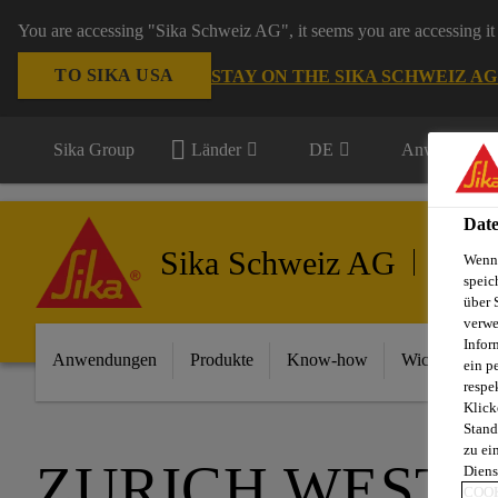
You are accessing "Sika Schweiz AG", it seems you are accessing it 
TO SIKA USA
STAY ON THE SIKA SCHWEIZ A
Sika Group
Länder
DE
Anwendungsb
Date
Sika Schweiz AG
Wenn 
Gebäud
speic
über 
verwe
Infor
Anwendungen
Produkte
Know-how
Wichtigste In
ein p
respe
Klick
Stand
zu ei
ZURICH WEST 
Diens
COOK