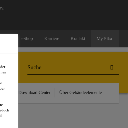
ry.
eShop
Karriere
Kontakt
My Sika
oder
onen
se
ber
vents
Download Center
Über Gebäudeelemente
re
jedoch
d