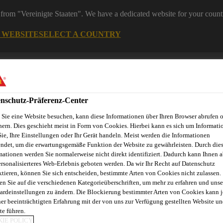
from "Vereinigte Staaten". We have a dedicated website for your count
G WEBSITE
SELECT A COUNTRY
ereiche
Industry
nschutz-Präferenz-Center
Sie eine Website besuchen, kann diese Informationen über Ihren Browser abrufen 
eelemente
hern. Dies geschieht meist in Form von Cookies. Hierbei kann es sich um Informati
Sie, Ihre Einstellungen oder Ihr Gerät handeln. Meist werden die Informationen
ndet, um die erwartungsgemäße Funktion der Website zu gewährleisten. Durch die
mationen werden Sie normalerweise nicht direkt identifiziert. Dadurch kann Ihnen a
novationen
Fugenkalkulator
Referenzobjekte
Service
E
ersonalisierteres Web-Erlebnis geboten werden. Da wir Ihr Recht auf Datenschutz
ktieren, können Sie sich entscheiden, bestimmte Arten von Cookies nicht zulassen.
en Sie auf die verschiedenen Kategorieüberschriften, um mehr zu erfahren und unse
ardeinstellungen zu ändern. Die Blockierung bestimmter Arten von Cookies kann 
ner beeinträchtigten Erfahrung mit der von uns zur Verfügung gestellten Website un
ART
te führen.
IE POLICY