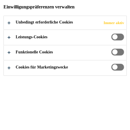
Einwilligungspräferenzen verwalten
HOSPITALS,
EUSTON RD
Unbedingt erforderliche Cookies
Immer aktiv
Leistungs-Cookies
Funktionelle Cookies
Industry
...
University College London Hospitals, Eus
Cookies für Marketingzwecke
2005
LONDON, UNITED KINGDOM