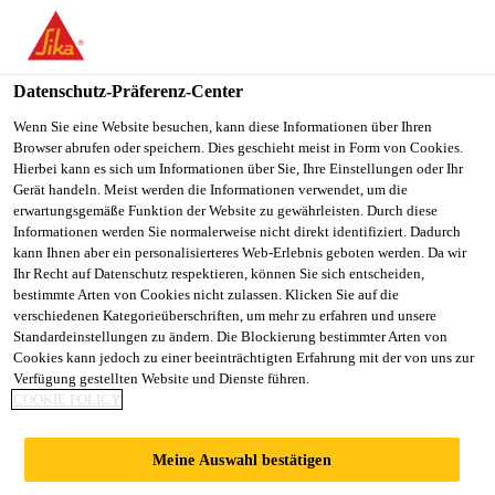
You are accessing "Sika Schweiz AG", it seems you are
accessing it from "Vereinigte Staaten". We have a dedicated
website for your country.
Datenschutz-Präferenz-Center
TO
Wenn Sie eine Website besuchen, kann diese Informationen über Ihren
STAY ON THE SIKA
SELECT A
Browser abrufen oder speichern. Dies geschieht meist in Form von Cookies.
SIKA
SCHWEIZ AG WEBSITE
COUNTRY
Hierbei kann es sich um Informationen über Sie, Ihre Einstellungen oder Ihr
USA
Gerät handeln. Meist werden die Informationen verwendet, um die
erwartungsgemäße Funktion der Website zu gewährleisten. Durch diese
Informationen werden Sie normalerweise nicht direkt identifiziert. Dadurch
Sika Schweiz AG
kann Ihnen aber ein personalisierteres Web-Erlebnis geboten werden. Da wir
Ihr Recht auf Datenschutz respektieren, können Sie sich entscheiden,
bestimmte Arten von Cookies nicht zulassen. Klicken Sie auf die
verschiedenen Kategorieüberschriften, um mehr zu erfahren und unsere
Standardeinstellungen zu ändern. Die Blockierung bestimmter Arten von
UNIVERSITY
Cookies kann jedoch zu einer beeinträchtigten Erfahrung mit der von uns zur
Verfügung gestellten Website und Dienste führen.
COOKIE POLICY
COLLEGE
Meine Auswahl bestätigen
LONDON