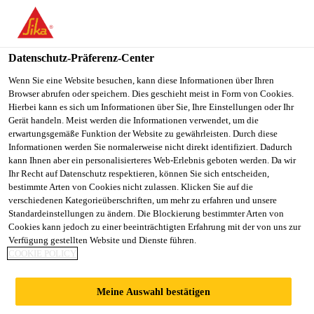
You are accessing "Sika Schweiz AG", it seems you are
accessing it from "Vereinigte Staaten". We have a dedicated
website for your country.
Datenschutz-Präferenz-Center
TO
Wenn Sie eine Website besuchen, kann diese Informationen über Ihren
STAY ON THE SIKA
SELECT A
Browser abrufen oder speichern. Dies geschieht meist in Form von Cookies.
SIKA
SCHWEIZ AG WEBSITE
COUNTRY
Hierbei kann es sich um Informationen über Sie, Ihre Einstellungen oder Ihr
USA
Gerät handeln. Meist werden die Informationen verwendet, um die
erwartungsgemäße Funktion der Website zu gewährleisten. Durch diese
Informationen werden Sie normalerweise nicht direkt identifiziert. Dadurch
Sika Schweiz AG
kann Ihnen aber ein personalisierteres Web-Erlebnis geboten werden. Da wir
Ihr Recht auf Datenschutz respektieren, können Sie sich entscheiden,
bestimmte Arten von Cookies nicht zulassen. Klicken Sie auf die
verschiedenen Kategorieüberschriften, um mehr zu erfahren und unsere
Standardeinstellungen zu ändern. Die Blockierung bestimmter Arten von
TRINITY
Cookies kann jedoch zu einer beeinträchtigten Erfahrung mit der von uns zur
Verfügung gestellten Website und Dienste führen.
COOKIE POLICY
Meine Auswahl bestätigen