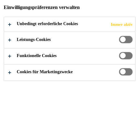
Einwilligungspräferenzen verwalten
Unbedingt erforderliche Cookies
Immer aktiv
Industry
Gebäudeelemente
Fassaden
Trinity
Leistungs-Cookies
Funktionelle Cookies
2020
PUTEAUX, FRANCE
Cookies für Marketingzwecke