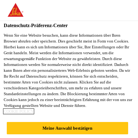
You are accessing "Sika Schweiz AG", it seems you are
accessing it from "Vereinigte Staaten". We have a dedicated
website for your country.
Datenschutz-Präferenz-Center
TO
Wenn Sie eine Website besuchen, kann diese Informationen über Ihren
STAY ON THE SIKA
SELECT A
Browser abrufen oder speichern. Dies geschieht meist in Form von Cookies.
SIKA
SCHWEIZ AG WEBSITE
COUNTRY
Hierbei kann es sich um Informationen über Sie, Ihre Einstellungen oder Ihr
USA
Gerät handeln. Meist werden die Informationen verwendet, um die
erwartungsgemäße Funktion der Website zu gewährleisten. Durch diese
Informationen werden Sie normalerweise nicht direkt identifiziert. Dadurch
Sika Schweiz AG
kann Ihnen aber ein personalisierteres Web-Erlebnis geboten werden. Da wir
Ihr Recht auf Datenschutz respektieren, können Sie sich entscheiden,
bestimmte Arten von Cookies nicht zulassen. Klicken Sie auf die
verschiedenen Kategorieüberschriften, um mehr zu erfahren und unsere
Standardeinstellungen zu ändern. Die Blockierung bestimmter Arten von
TOUR CARPE
Cookies kann jedoch zu einer beeinträchtigten Erfahrung mit der von uns zur
Verfügung gestellten Website und Dienste führen.
COOKIE POLICY
DIEM
Meine Auswahl bestätigen