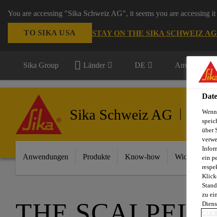
You are accessing "Sika Schweiz AG", it seems you are accessing it 
TO SIKA USA
STAY ON THE SIKA SCHWEIZ A
Sika Group
Länder
DE
Anwendungsb
Date
Sika Schweiz AG
Wenn 
Gebäud
speic
über 
verwe
Infor
Anwendungen
Produkte
Know-how
Wichtigste In
ein p
respe
Klick
Stand
zu ei
THE SCALPEL
Diens
COOK