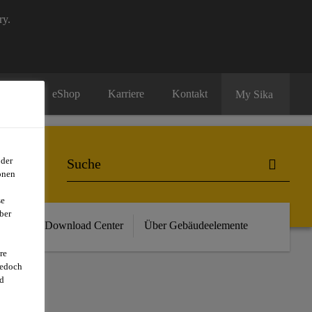
ry.
eShop
Karriere
Kontakt
My Sika
oder
onen
se
ber
vents
Download Center
Über Gebäudeelemente
re
jedoch
d