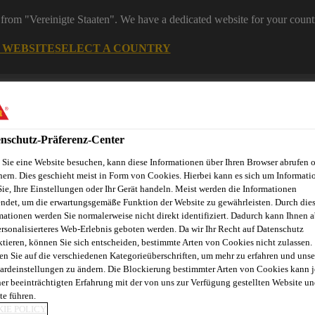
from "Vereinigte Staaten". We have a dedicated website for your count
G WEBSITE
SELECT A COUNTRY
ereiche
Industry
nschutz-Präferenz-Center
Sie eine Website besuchen, kann diese Informationen über Ihren Browser abrufen 
eelemente
hern. Dies geschieht meist in Form von Cookies. Hierbei kann es sich um Informati
Sie, Ihre Einstellungen oder Ihr Gerät handeln. Meist werden die Informationen
ndet, um die erwartungsgemäße Funktion der Website zu gewährleisten. Durch die
mationen werden Sie normalerweise nicht direkt identifiziert. Dadurch kann Ihnen a
novationen
Fugenkalkulator
Referenzobjekte
Service
E
ersonalisierteres Web-Erlebnis geboten werden. Da wir Ihr Recht auf Datenschutz
ktieren, können Sie sich entscheiden, bestimmte Arten von Cookies nicht zulassen.
en Sie auf die verschiedenen Kategorieüberschriften, um mehr zu erfahren und unse
ardeinstellungen zu ändern. Die Blockierung bestimmter Arten von Cookies kann 
ner beeinträchtigten Erfahrung mit der von uns zur Verfügung gestellten Website un
te führen.
IE POLICY