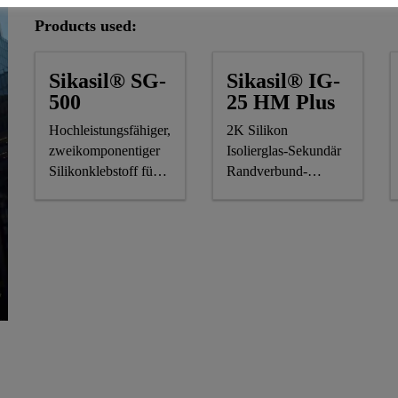
Products used:
Sikasil® SG-
Sikasil® IG-
500
25 HM Plus
Hochleistungsfähiger,
2K Silikon
zweikomponentiger
Isolierglas-Sekundär
Silikonklebstoff für
Randverbund-
Structural Glazing
Dichtstoff für
luft-/gasgefüllte
Isolierglas Einheiten