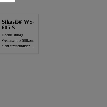
Sikasil® WS-
605 S
Hochleistungs
Wetterschutz Silikon,
nicht streifenbildend,
CE-Kennzeichnung