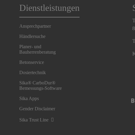
Dienstleistungen
T
Ansprechpartner
8
Händlersuche
T
Planer- und
Bauherrenberatung
K
Betonservice
Dosiertechnik
Sika® CarboDur®
Bemessungs-Software
Sika Apps
Gender Disclaimer
Sika Trust Line