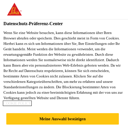
You are accessing "Sika Schweiz AG", it seems you are
accessing it from "Vereinigte Staaten". We have a dedicated
website for your country.
Datenschutz-Präferenz-Center
TO
Wenn Sie eine Website besuchen, kann diese Informationen über Ihren
STAY ON THE SIKA
SELECT A
Browser abrufen oder speichern. Dies geschieht meist in Form von Cookies.
SIKA
SCHWEIZ AG WEBSITE
COUNTRY
Hierbei kann es sich um Informationen über Sie, Ihre Einstellungen oder Ihr
USA
Gerät handeln. Meist werden die Informationen verwendet, um die
erwartungsgemäße Funktion der Website zu gewährleisten. Durch diese
Informationen werden Sie normalerweise nicht direkt identifiziert. Dadurch
Sika Schweiz AG
kann Ihnen aber ein personalisierteres Web-Erlebnis geboten werden. Da wir
Ihr Recht auf Datenschutz respektieren, können Sie sich entscheiden,
bestimmte Arten von Cookies nicht zulassen. Klicken Sie auf die
verschiedenen Kategorieüberschriften, um mehr zu erfahren und unsere
Standardeinstellungen zu ändern. Die Blockierung bestimmter Arten von
RANGSIT
Cookies kann jedoch zu einer beeinträchtigten Erfahrung mit der von uns zur
Verfügung gestellten Website und Dienste führen.
COOKIE POLICY
UNIVERSITY
Meine Auswahl bestätigen