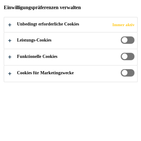
Einwilligungspräferenzen verwalten
Unbedingt erforderliche Cookies
Immer aktiv
Industry
...
Rangsit University
Leistungs-Cookies
Funktionelle Cookies
2008
BANGKOK, THAILAND, MUANG-AKE,
PHAHOLYOTHIN ROAD
Cookies für Marketingzwecke