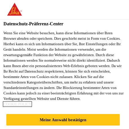
You are accessing "Sika Schweiz AG", it seems you are
accessing it from "Vereinigte Staaten". We have a dedicated
website for your country.
Datenschutz-Präferenz-Center
TO
Wenn Sie eine Website besuchen, kann diese Informationen über Ihren
STAY ON THE SIKA
SELECT A
Browser abrufen oder speichern. Dies geschieht meist in Form von Cookies.
SIKA
SCHWEIZ AG WEBSITE
COUNTRY
Hierbei kann es sich um Informationen über Sie, Ihre Einstellungen oder Ihr
USA
Gerät handeln. Meist werden die Informationen verwendet, um die
erwartungsgemäße Funktion der Website zu gewährleisten. Durch diese
Informationen werden Sie normalerweise nicht direkt identifiziert. Dadurch
Sika Schweiz AG
kann Ihnen aber ein personalisierteres Web-Erlebnis geboten werden. Da wir
Ihr Recht auf Datenschutz respektieren, können Sie sich entscheiden,
bestimmte Arten von Cookies nicht zulassen. Klicken Sie auf die
verschiedenen Kategorieüberschriften, um mehr zu erfahren und unsere
Standardeinstellungen zu ändern. Die Blockierung bestimmter Arten von
PARKVIEW GREEN
Cookies kann jedoch zu einer beeinträchtigten Erfahrung mit der von uns zur
Verfügung gestellten Website und Dienste führen.
COOKIE POLICY
FANGCAODI
Meine Auswahl bestätigen