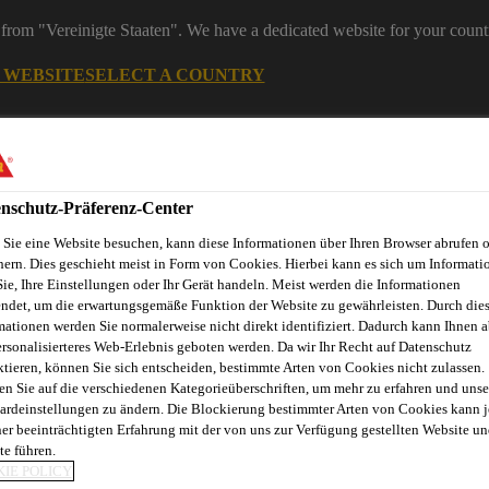
from "Vereinigte Staaten". We have a dedicated website for your count
G WEBSITE
SELECT A COUNTRY
ereiche
Industry
nschutz-Präferenz-Center
Sie eine Website besuchen, kann diese Informationen über Ihren Browser abrufen 
eelemente
hern. Dies geschieht meist in Form von Cookies. Hierbei kann es sich um Informati
Sie, Ihre Einstellungen oder Ihr Gerät handeln. Meist werden die Informationen
ndet, um die erwartungsgemäße Funktion der Website zu gewährleisten. Durch die
mationen werden Sie normalerweise nicht direkt identifiziert. Dadurch kann Ihnen a
ersonalisierteres Web-Erlebnis geboten werden. Da wir Ihr Recht auf Datenschutz
novationen
Fugenkalkulator
Referenzobjekte
Service
E
ktieren, können Sie sich entscheiden, bestimmte Arten von Cookies nicht zulassen.
en Sie auf die verschiedenen Kategorieüberschriften, um mehr zu erfahren und unse
ardeinstellungen zu ändern. Die Blockierung bestimmter Arten von Cookies kann 
ner beeinträchtigten Erfahrung mit der von uns zur Verfügung gestellten Website un
te führen.
AO
IE POLICY