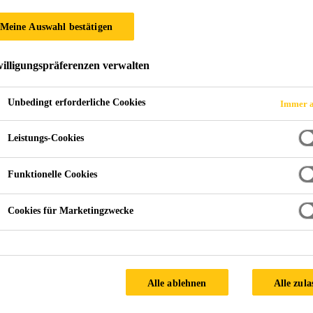
Meine Auswahl bestätigen
illigungspräferenzen verwalten
isian Macao
Unbedingt erforderliche Cookies
Immer a
Leistungs-Cookies
Funktionelle Cookies
Climate:
Mild
Cookies für Marketingzwecke
Facade Supplier:
Macao SingYes RenewableEnergy Techn
Architect:
Gensler
Products used:
Alle ablehnen
Alle zula