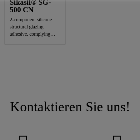
Sikasil® SG-
500 CN
2-component silicone
structural glazing
adhesive, complying
astm and GB standards
Kontaktieren Sie uns!