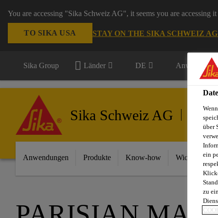
You are accessing "Sika Schweiz AG", it seems you are accessing it 
TO SIKA USA
STAY ON THE SIKA SCHWEIZ A
Sika Group
Länder
DE
Anwendungsb
Date
Wenn 
Sika Schweiz AG
Gebäud
speic
über 
verwe
Infor
ein p
Anwendungen
Produkte
Know-how
Wichtigste In
respe
Klick
Stand
zu ei
Diens
PARISIAN MAC
COOK