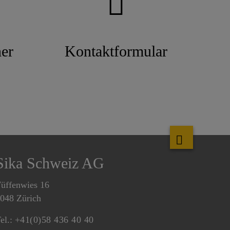
er
Kontaktformular
Sika Schweiz AG
üffenwies 16
048 Zürich
el.:
+41(0)58 436 40 40