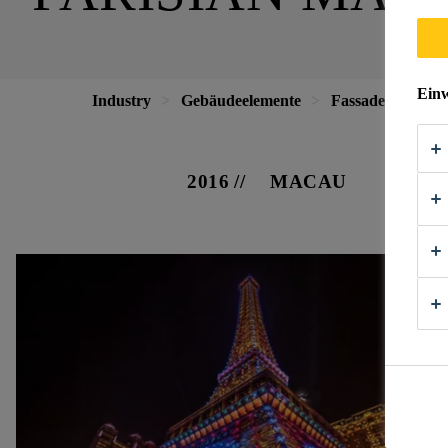
Einw
Industry
Gebäudeelemente
Fassaden
Par
2016
MACAU