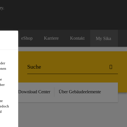
ry.
eShop
Karriere
Kontakt
My Sika
oder
onen
se
ber
vents
Download Center
Über Gebäudeelemente
re
jedoch
d