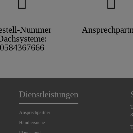
estell-Nummer
Ansprechpartn
Dachsysteme:
0584367666
Dienstleistungen
T
Ansprechpartner
8
Händlersuche
T
Planer- und