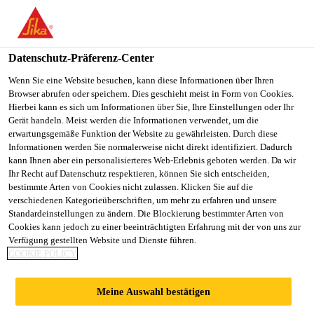
You are accessing "Sika Schweiz AG", it seems you are
accessing it from "Vereinigte Staaten". We have a dedicated
website for your country.
Datenschutz-Präferenz-Center
TO
Wenn Sie eine Website besuchen, kann diese Informationen über Ihren
STAY ON THE SIKA
SELECT A
Browser abrufen oder speichern. Dies geschieht meist in Form von Cookies.
SIKA
SCHWEIZ AG WEBSITE
COUNTRY
Hierbei kann es sich um Informationen über Sie, Ihre Einstellungen oder Ihr
USA
Gerät handeln. Meist werden die Informationen verwendet, um die
erwartungsgemäße Funktion der Website zu gewährleisten. Durch diese
Informationen werden Sie normalerweise nicht direkt identifiziert. Dadurch
Sika Schweiz AG
kann Ihnen aber ein personalisierteres Web-Erlebnis geboten werden. Da wir
Ihr Recht auf Datenschutz respektieren, können Sie sich entscheiden,
bestimmte Arten von Cookies nicht zulassen. Klicken Sie auf die
verschiedenen Kategorieüberschriften, um mehr zu erfahren und unsere
Standardeinstellungen zu ändern. Die Blockierung bestimmter Arten von
HOSPITAL REY
Cookies kann jedoch zu einer beeinträchtigten Erfahrung mit der von uns zur
Verfügung gestellten Website und Dienste führen.
COOKIE POLICY
JUAN CARLOS
Meine Auswahl bestätigen