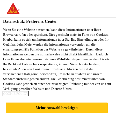
You are accessing "Sika Schweiz AG", it seems you are
accessing it from "Vereinigte Staaten". We have a dedicated
website for your country.
Datenschutz-Präferenz-Center
TO
Wenn Sie eine Website besuchen, kann diese Informationen über Ihren
STAY ON THE SIKA
SELECT A
Browser abrufen oder speichern. Dies geschieht meist in Form von Cookies.
SIKA
SCHWEIZ AG WEBSITE
COUNTRY
Hierbei kann es sich um Informationen über Sie, Ihre Einstellungen oder Ihr
USA
Gerät handeln. Meist werden die Informationen verwendet, um die
erwartungsgemäße Funktion der Website zu gewährleisten. Durch diese
Informationen werden Sie normalerweise nicht direkt identifiziert. Dadurch
Sika Schweiz AG
kann Ihnen aber ein personalisierteres Web-Erlebnis geboten werden. Da wir
Ihr Recht auf Datenschutz respektieren, können Sie sich entscheiden,
bestimmte Arten von Cookies nicht zulassen. Klicken Sie auf die
verschiedenen Kategorieüberschriften, um mehr zu erfahren und unsere
Standardeinstellungen zu ändern. Die Blockierung bestimmter Arten von
20 GRESHAM
Cookies kann jedoch zu einer beeinträchtigten Erfahrung mit der von uns zur
Verfügung gestellten Website und Dienste führen.
COOKIE POLICY
STREET
Meine Auswahl bestätigen