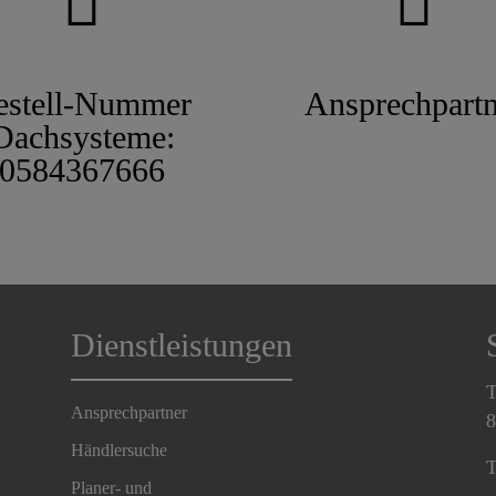
estell-Nummer
Ansprechpartn
Dachsysteme:
0584367666
Dienstleistungen
T
Ansprechpartner
8
Händlersuche
T
Planer- und