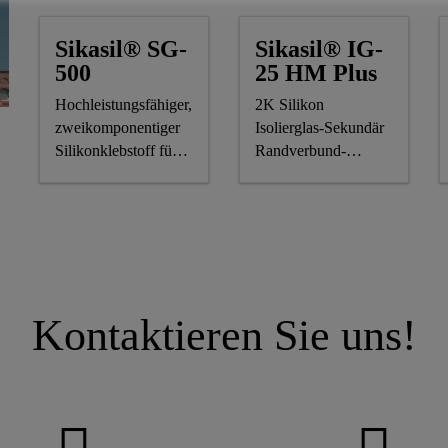
Sikasil® SG-
Sikasil® IG-
500
25 HM Plus
Hochleistungsfähiger,
2K Silikon
zweikomponentiger
Isolierglas-Sekundär
Silikonklebstoff für
Randverbund-
Structural Glazing
Dichtstoff für
luft-/gasgefüllte
Isolierglas Einheiten
Kontaktieren Sie uns!