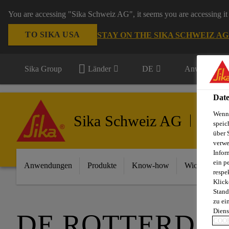
You are accessing "Sika Schweiz AG", it seems you are accessing it 
TO SIKA USA
STAY ON THE SIKA SCHWEIZ A
Sika Group
Länder
DE
Anwendungsb
Date
Wenn 
Sika Schweiz AG
Gebäud
speic
über 
verwe
Infor
ein p
Anwendungen
Produkte
Know-how
Wichtigste In
respe
Klick
Stand
zu ei
Diens
DE ROTTERDA
COOK