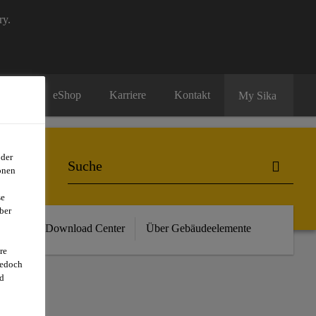
ry.
eShop
Karriere
Kontakt
My Sika
oder
onen
se
ber
vents
Download Center
Über Gebäudeelemente
re
jedoch
d