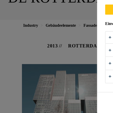
Einw
Industry
Gebäudeelemente
Fassaden
De 
2013
ROTTERDAM, NE