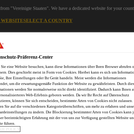
from "Vereinigte Staaten". We have a dedicated website for your count
G WEBSITE
SELECT A COUNTRY
ereiche
Industry
nschutz-Präferenz-Center
Sie eine Website besuchen, kann diese Informationen über Ihren Browser abrufen 
eelemente
hern. Dies geschieht meist in Form von Cookies. Hierbei kann es sich um Informati
Sie, Ihre Einstellungen oder Ihr Gerät handeln. Meist werden die Informationen
ndet, um die erwartungsgemäße Funktion der Website zu gewährleisten. Durch die
mationen werden Sie normalerweise nicht direkt identifiziert. Dadurch kann Ihnen a
ersonalisierteres Web-Erlebnis geboten werden. Da wir Ihr Recht auf Datenschutz
novationen
Fugenkalkulator
Referenzobjekte
Service
E
ktieren, können Sie sich entscheiden, bestimmte Arten von Cookies nicht zulassen.
en Sie auf die verschiedenen Kategorieüberschriften, um mehr zu erfahren und unse
ardeinstellungen zu ändern. Die Blockierung bestimmter Arten von Cookies kann 
ner beeinträchtigten Erfahrung mit der von uns zur Verfügung gestellten Website un
te führen.
M
IE POLICY