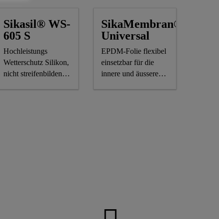
Sikasil® WS-
SikaMembran®
605 S
Universal
Hochleistungs
EPDM-Folie flexibel
Wetterschutz Silikon,
einsetzbar für die
nicht streifenbildend,
innere und äussere
CE-Kennzeichnung
Abdichtung von
Fassaden