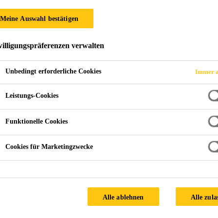
Meine Auswahl bestätigen
illigungspräferenzen verwalten
Rotterdam
Unbedingt erforderliche Cookies
Immer a
THERLANDS
Leistungs-Cookies
Funktionelle Cookies
Climate:
Mild
Cookies für Marketingzwecke
Facade Supplier:
Scheldebouw B.V.
IG Manufacturer:
INTERPANE Glasgesellschaft mbH
Architect:
Office for Metropolitan Architecture
Alle ablehnen
Alle zula
Products used: