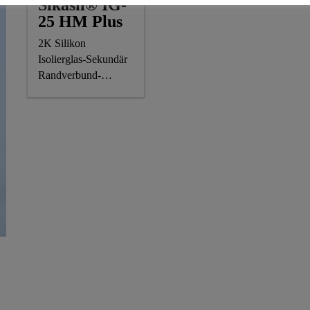
Sikasil® IG-
25 HM Plus
2K Silikon
Isolierglas-Sekundär
Randverbund-
Dichtstoff für
luft-/gasgefüllte
Isolierglas Einheiten