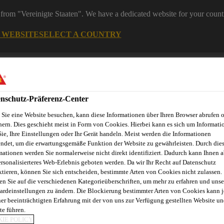
from "Vereinigte Staaten". We have a dedicated website for your count
G WEBSITE
SELECT A COUNTRY
ereiche
Industry
nschutz-Präferenz-Center
Sie eine Website besuchen, kann diese Informationen über Ihren Browser abrufen 
eelemente
hern. Dies geschieht meist in Form von Cookies. Hierbei kann es sich um Informati
Sie, Ihre Einstellungen oder Ihr Gerät handeln. Meist werden die Informationen
ndet, um die erwartungsgemäße Funktion der Website zu gewährleisten. Durch die
mationen werden Sie normalerweise nicht direkt identifiziert. Dadurch kann Ihnen a
novationen
Fugenkalkulator
Referenzobjekte
Service
E
ersonalisierteres Web-Erlebnis geboten werden. Da wir Ihr Recht auf Datenschutz
ktieren, können Sie sich entscheiden, bestimmte Arten von Cookies nicht zulassen.
en Sie auf die verschiedenen Kategorieüberschriften, um mehr zu erfahren und unse
ardeinstellungen zu ändern. Die Blockierung bestimmter Arten von Cookies kann 
ner beeinträchtigten Erfahrung mit der von uns zur Verfügung gestellten Website un
RDS
te führen.
IE POLICY