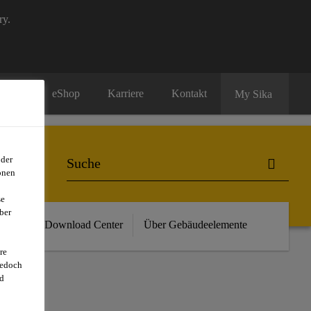
ry.
eShop
Karriere
Kontakt
My Sika
oder
onen
se
ber
vents
Download Center
Über Gebäudeelemente
re
jedoch
d