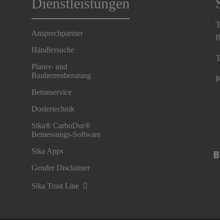
Dienstleistungen
T
Ansprechpartner
8
Händlersuche
T
Planer- und
Bauherrenberatung
K
Betonservice
Dosiertechnik
Sika® CarboDur®
Bemessungs-Software
Sika Apps
Gender Disclaimer
Sika Trust Line