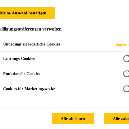
Meine Auswahl bestätigen
illigungspräferenzen verwalten
Hudson Yards
Unbedingt erforderliche Cookies
Immer a
Leistungs-Cookies
Funktionelle Cookies
Climate:
Mild/Continental
IG Manufacturer:
INTERPANE Glasgesellschaft
Cookies für Marketingzwecke
Architect:
Diller Scofidio + Renfro; Rockwell Group
Products used:
Alle ablehnen
Alle zula