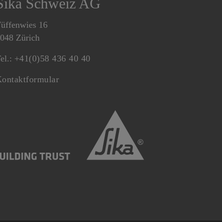
Sika Schweiz AG
üffenwies 16
048 Zürich
el.:
+41(0)58 436 40 40
ontaktformular