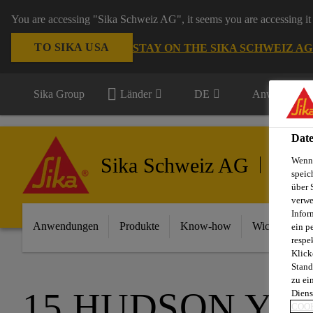
You are accessing "Sika Schweiz AG", it seems you are accessing it 
TO SIKA USA
STAY ON THE SIKA SCHWEIZ A
Sika Group
Länder
DE
Anwendungsb
Date
Sika Schweiz AG
Wenn 
Gebäud
speic
über 
verwe
Infor
Anwendungen
Produkte
Know-how
Wichtigste In
ein p
respe
Klick
Stand
zu ei
15 HUDSON YA
Diens
COOK