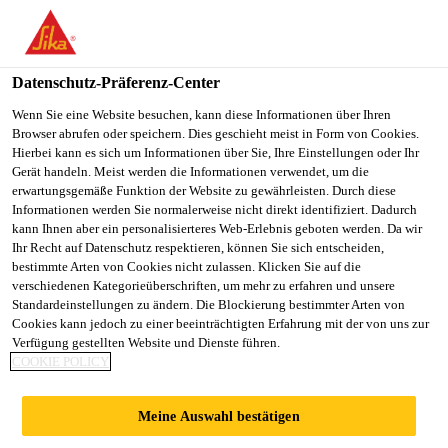
You are accessing "Sika Schweiz AG", it seems you are
accessing it from "Vereinigte Staaten". We have a dedicated
website for your country.
Datenschutz-Präferenz-Center
TO
Wenn Sie eine Website besuchen, kann diese Informationen über Ihren
STAY ON THE SIKA
SELECT A
Browser abrufen oder speichern. Dies geschieht meist in Form von Cookies.
SIKA
SCHWEIZ AG WEBSITE
COUNTRY
Hierbei kann es sich um Informationen über Sie, Ihre Einstellungen oder Ihr
USA
Gerät handeln. Meist werden die Informationen verwendet, um die
erwartungsgemäße Funktion der Website zu gewährleisten. Durch diese
Informationen werden Sie normalerweise nicht direkt identifiziert. Dadurch
Sika Schweiz AG
kann Ihnen aber ein personalisierteres Web-Erlebnis geboten werden. Da wir
Ihr Recht auf Datenschutz respektieren, können Sie sich entscheiden,
bestimmte Arten von Cookies nicht zulassen. Klicken Sie auf die
verschiedenen Kategorieüberschriften, um mehr zu erfahren und unsere
Standardeinstellungen zu ändern. Die Blockierung bestimmter Arten von
100 BISHOPSGATE
Cookies kann jedoch zu einer beeinträchtigten Erfahrung mit der von uns zur
Verfügung gestellten Website und Dienste führen.
COOKIE POLICY
Meine Auswahl bestätigen