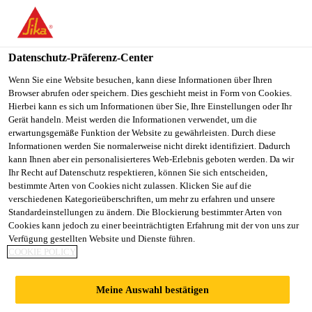
You are accessing "Sika Schweiz AG", it seems you are
accessing it from "Vereinigte Staaten". We have a dedicated
website for your country.
Datenschutz-Präferenz-Center
TO
Wenn Sie eine Website besuchen, kann diese Informationen über Ihren
STAY ON THE SIKA
SELECT A
Browser abrufen oder speichern. Dies geschieht meist in Form von Cookies.
SIKA
SCHWEIZ AG WEBSITE
COUNTRY
Hierbei kann es sich um Informationen über Sie, Ihre Einstellungen oder Ihr
USA
Gerät handeln. Meist werden die Informationen verwendet, um die
erwartungsgemäße Funktion der Website zu gewährleisten. Durch diese
Informationen werden Sie normalerweise nicht direkt identifiziert. Dadurch
Sika Schweiz AG
kann Ihnen aber ein personalisierteres Web-Erlebnis geboten werden. Da wir
Ihr Recht auf Datenschutz respektieren, können Sie sich entscheiden,
bestimmte Arten von Cookies nicht zulassen. Klicken Sie auf die
verschiedenen Kategorieüberschriften, um mehr zu erfahren und unsere
Standardeinstellungen zu ändern. Die Blockierung bestimmter Arten von
DOKUMENTEN
Cookies kann jedoch zu einer beeinträchtigten Erfahrung mit der von uns zur
Verfügung gestellten Website und Dienste führen.
COOKIE POLICY
DOWNLOADS
Meine Auswahl bestätigen