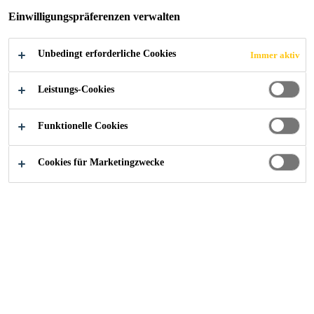
Einwilligungspräferenzen verwalten
Unbedingt erforderliche Cookies
Immer aktiv
Industry
...
Dokumenten Downloads
Leistungs-Cookies
Funktionelle Cookies
Kontaktieren Sie uns!
Cookies für Marketingzwecke
Gratis-Bestell-Nummer: 0800824040