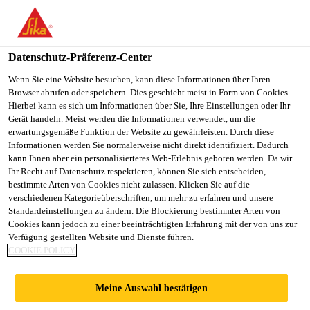
You are accessing "Sika Schweiz AG", it seems you are
accessing it from "Vereinigte Staaten". We have a dedicated
website for your country.
Datenschutz-Präferenz-Center
TO
Wenn Sie eine Website besuchen, kann diese Informationen über Ihren
STAY ON THE SIKA
SELECT A
Browser abrufen oder speichern. Dies geschieht meist in Form von Cookies.
SIKA
SCHWEIZ AG WEBSITE
COUNTRY
Hierbei kann es sich um Informationen über Sie, Ihre Einstellungen oder Ihr
USA
Gerät handeln. Meist werden die Informationen verwendet, um die
erwartungsgemäße Funktion der Website zu gewährleisten. Durch diese
Informationen werden Sie normalerweise nicht direkt identifiziert. Dadurch
Sika Schweiz AG
kann Ihnen aber ein personalisierteres Web-Erlebnis geboten werden. Da wir
Ihr Recht auf Datenschutz respektieren, können Sie sich entscheiden,
bestimmte Arten von Cookies nicht zulassen. Klicken Sie auf die
verschiedenen Kategorieüberschriften, um mehr zu erfahren und unsere
Standardeinstellungen zu ändern. Die Blockierung bestimmter Arten von
STECKER- UND
Cookies kann jedoch zu einer beeinträchtigten Erfahrung mit der von uns zur
Verfügung gestellten Website und Dienste führen.
COOKIE POLICY
FORMENBAU
Meine Auswahl bestätigen