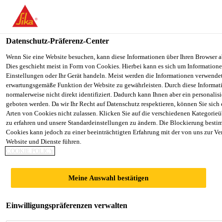
You are accessing "Sika Schweiz AG", it seems you are accessing it
Staaten". We have a dedicated website for your country.
Datenschutz-Präferenz-Center
TO SIKA
STAY ON THE SIKA SCHWEIZ AG
Industry
...
Sikaflex®-953 L30
USA
WEBSITE
Wenn Sie eine Website besuchen, kann diese Informationen über Ihren Browser a
Dies geschieht meist in Form von Cookies. Hierbei kann es sich um Informationen
Einstellungen oder Ihr Gerät handeln. Meist werden die Informationen verwende
erwartungsgemäße Funktion der Website zu gewährleisten. Durch diese Informat
Sika Schweiz AG
normalerweise nicht direkt identifiziert. Dadurch kann Ihnen aber ein personalis
geboten werden. Da wir Ihr Recht auf Datenschutz respektieren, können Sie sich
Sikaflex®-953 L30
Arten von Cookies nicht zulassen. Klicken Sie auf die verschiedenen Kategorieü
zu erfahren und unsere Standardeinstellungen zu ändern. Die Blockierung besti
Cookies kann jedoch zu einer beeinträchtigten Erfahrung mit der von uns zur Ve
Schnellhärtender, 2-K STP-
Website und Dienste führen.
COOKIE POLICY
Montageklebstoff und Dichtstoff mit
langer Offenzeit
Meine Auswahl bestätigen
Sikaflex®-953 L30 ist ein zweikomponten STP-
Einwilligungspräferenzen verwalten
Montagekleb- und Dichtstoff. Die Aushärtung erfolgt
durch die chemische Reaktion beider Komponenten.