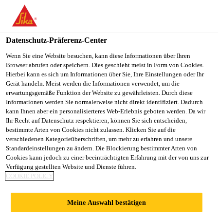
You are accessing "Sika Schweiz AG", it seems you are
accessing it from "Vereinigte Staaten". We have a dedicated
website for your country.
Datenschutz-Präferenz-Center
TO
Wenn Sie eine Website besuchen, kann diese Informationen über Ihren
STAY ON THE SIKA
SELECT A
Browser abrufen oder speichern. Dies geschieht meist in Form von Cookies.
SIKA
SCHWEIZ AG WEBSITE
COUNTRY
Hierbei kann es sich um Informationen über Sie, Ihre Einstellungen oder Ihr
USA
Gerät handeln. Meist werden die Informationen verwendet, um die
erwartungsgemäße Funktion der Website zu gewährleisten. Durch diese
Informationen werden Sie normalerweise nicht direkt identifiziert. Dadurch
Sika Schweiz AG
kann Ihnen aber ein personalisierteres Web-Erlebnis geboten werden. Da wir
Ihr Recht auf Datenschutz respektieren, können Sie sich entscheiden,
bestimmte Arten von Cookies nicht zulassen. Klicken Sie auf die
verschiedenen Kategorieüberschriften, um mehr zu erfahren und unsere
Standardeinstellungen zu ändern. Die Blockierung bestimmter Arten von
SCHNELLE
Cookies kann jedoch zu einer beeinträchtigten Erfahrung mit der von uns zur
Verfügung gestellten Website und Dienste führen.
COOKIE POLICY
VERKLEBUNG
Meine Auswahl bestätigen
DER ELEMENTE -