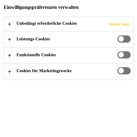
Einwilligungspräferenzen verwalten
FLEXIBEL
Unbedingt erforderliche Cookies
Immer aktiv
Leistungs-Cookies
Industry
...
Schnelle Verklebung der Elemente - flexibe
Funktionelle Cookies
Cookies für Marketingzwecke
Produkte
Kontaktieren Sie uns!